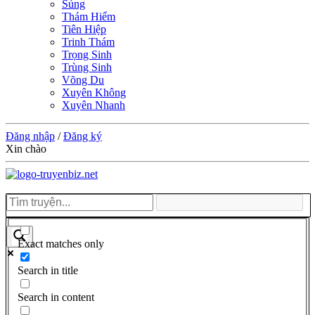
Sủng
Thám Hiểm
Tiên Hiệp
Trinh Thám
Trọng Sinh
Trùng Sinh
Võng Du
Xuyên Không
Xuyên Nhanh
Đăng nhập
/
Đăng ký
Xin chào
Exact matches only
Search in title
Search in content