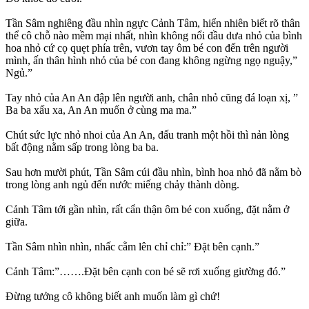
Tần Sâm nghiêng đầu nhìn ngực Cảnh Tâm, hiển nhiên biết rõ thân
thể cô chỗ nào mềm mại nhất, nhìn không nổi đầu dưa nhỏ của bình
hoa nhỏ cứ cọ quẹt phía trên, vươn tay ôm bé con đến trên người
mình, ấn thân hình nhỏ của bé con đang không ngừng ngọ nguậy,”
Ngủ.”
Tay nhỏ của An An đập lên người anh, chân nhỏ cũng đá loạn xị, ”
Ba ba xấu xa, An An muốn ở cùng ma ma.”
Chút sức lực nhỏ nhoi của An An, đấu tranh một hồi thì nản lòng
bất động nằm sấp trong lòng ba ba.
Sau hơn mười phút, Tần Sâm cúi đầu nhìn, bình hoa nhỏ đã nằm bò
trong lòng anh ngủ đến nước miếng chảy thành dòng.
Cảnh Tâm tới gần nhìn, rất cẩn thận ôm bé con xuống, đặt nằm ở
giữa.
Tần Sâm nhìn nhìn, nhấc cằm lên chỉ chỉ:” Đặt bên cạnh.”
Cảnh Tâm:”…….Đặt bên cạnh con bé sẽ rơi xuống giường đó.”
Đừng tưởng cô không biết anh muốn làm gì chứ!