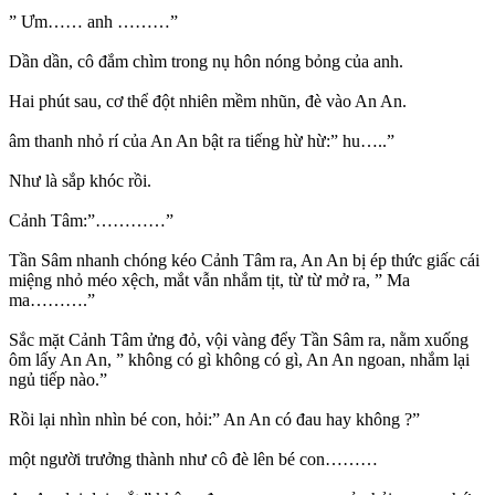
” Ưm…… anh ………”
Dần dần, cô đắm chìm trong nụ hôn nóng bỏng của anh.
Hai phút sau, cơ thể đột nhiên mềm nhũn, đè vào An An.
âm thanh nhỏ rí của An An bật ra tiếng hừ hừ:” hu…..”
Như là sắp khóc rồi.
Cảnh Tâm:”…………”
Tần Sâm nhanh chóng kéo Cảnh Tâm ra, An An bị ép thức giấc cái
miệng nhỏ méo xệch, mắt vẫn nhắm tịt, từ từ mở ra, ” Ma
ma……….”
Sắc mặt Cảnh Tâm ửng đỏ, vội vàng đểy Tần Sâm ra, nằm xuống
ôm lấy An An, ” không có gì không có gì, An An ngoan, nhắm lại
ngủ tiếp nào.”
Rồi lại nhìn nhìn bé con, hỏi:” An An có đau hay không ?”
một người trưởng thành như cô đè lên bé con………