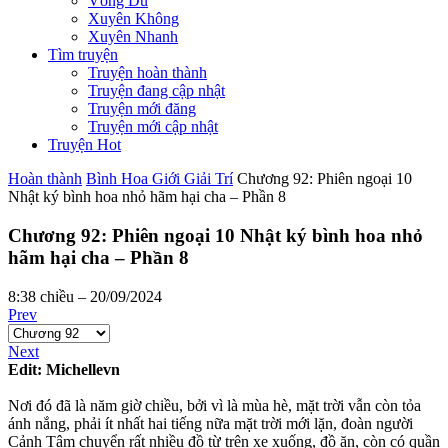
Võng Du
Xuyên Không
Xuyên Nhanh
Tìm truyện
Truyện hoàn thành
Truyện đang cập nhật
Truyện mới đăng
Truyện mới cập nhật
Truyện Hot
Hoàn thành
Bình Hoa Giới Giải Trí
Chương 92: Phiên ngoại 10
Nhật ký bình hoa nhỏ hãm hại cha – Phần 8
Chương 92: Phiên ngoại 10 Nhật ký bình hoa nhỏ
hãm hại cha – Phần 8
8:38 chiều – 20/09/2024
Prev
Next
Edit: Michellevn
Nơi đó đã là năm giờ chiều, bởi vì là mùa hè, mặt trời vẫn còn tỏa
ánh nắng, phải ít nhất hai tiếng nữa mặt trời mới lặn, đoàn người
Cảnh Tâm chuyển rất nhiều đồ từ trên xe xuống, đồ ăn, còn có quần