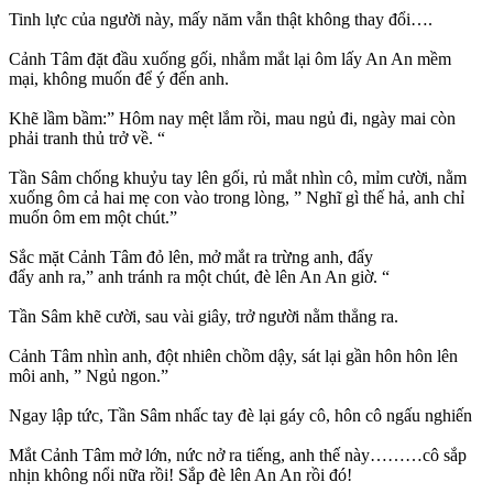
Tinh lực của người này, mấy năm vẫn thật không thay đổi….
Cảnh Tâm đặt đầu xuống gối, nhắm mắt lại ôm lấy An An mềm
mại, không muốn để ý đến anh.
Khẽ lầm bầm:” Hôm nay mệt lắm rồi, mau ngủ đi, ngày mai còn
phải tranh thủ trở về. “
Tần Sâm chống khuỷu tay lên gối, rủ mắt nhìn cô, mỉm cười, nằm
xuống ôm cả hai mẹ con vào trong lòng, ” Nghĩ gì thế hả, anh chỉ
muốn ôm em một chút.”
Sắc mặt Cảnh Tâm đỏ lên, mở mắt ra trừng anh, đẩy
đẩy anh ra,” anh tránh ra một chút, đè lên An An giờ. “
Tần Sâm khẽ cười, sau vài giây, trở người nằm thẳng ra.
Cảnh Tâm nhìn anh, đột nhiên chồm dậy, sát lại gần hôn hôn lên
môi anh, ” Ngủ ngon.”
Ngay lập tức, Tần Sâm nhấc tay đè lại gáy cô, hôn cô ngấu nghiến
Mắt Cảnh Tâm mở lớn, nức nở ra tiếng, anh thế này………cô sắp
nhịn không nổi nữa rồi! Sắp đè lên An An rồi đó!