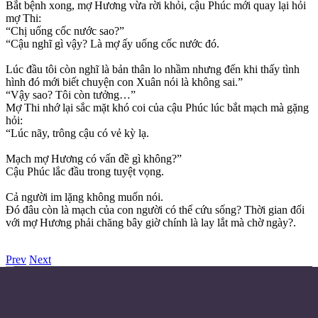
Bắt bệnh xong, mợ Hương vừa rời khỏi, cậu Phúc mới quay lại hỏi
mợ Thi:
“Chị uống cốc nước sao?”
“Cậu nghĩ gì vậy? Là mợ ấy uống cốc nước đó.
Lúc đầu tôi còn nghĩ là bản thân lo nhầm nhưng đến khi thấy tình
hình đó mới biết chuyện con Xuân nói là không sai.”
“Vậy sao? Tôi còn tưởng…”
Mợ Thi nhớ lại sắc mặt khó coi của cậu Phúc lúc bắt mạch mà gặng
hỏi:
“Lúc nãy, trông cậu có vẻ kỳ lạ.
Mạch mợ Hương có vấn đề gì không?”
Cậu Phúc lắc đầu trong tuyệt vọng.
Cả người im lặng không muốn nói.
Đó đâu còn là mạch của con người có thể cứu sống? Thời gian đối
với mợ Hương phải chăng bây giờ chính là lay lắt mà chờ ngày?.
Prev
Next
Điều khoản sử dụng
Chính sách bảo mật