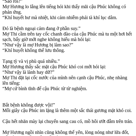
“Sao rồi?”
Mợ Hương lo lắng lên tiếng hỏi khi thấy mãi cậu Phúc không có
phản ứng.
“Khí huyết hư mà nhiệt, khi cảm nhiễm phải tà khí lục dâm.
Đó là bệnh ngoại cảm đang ở phần suy.”
Mợ Thi cầm trên tay cốc chanh đào của cậu Phúc mà tu một hơi hết
sạch, bấy giờ mới nghe không hiểu mà hỏi lại:
“Như vậy là mợ Hương bị làm sao?”
“Khí huyết không thể lưu thông.
Tạng tỳ và vị phù quá nhiều.”
Mợ Hương thấy sắc mặt cậu Phúc khó coi mới hỏi lại:
“Như vậy là lành hay dữ?”
Mợ Thi đặt lại cốc nước của mình nên cạnh cậu Phúc, nhẹ nhàng
lên tiếng:
“Mợ cứ bình tĩnh để cậu Phúc từ từ nghiệm.
Bắt bệnh không được vội!”
Mỗi giây cậu Phúc im lặng là thêm một sắc thái gương mặt khó coi.
Cậu hết nhăn mày lại chuyển sang cau có, mồ hôi ướt đẫm trên trán.
Mợ Hương ngồi nhìn cũng không thể yên, lòng nóng như lửa đốt,