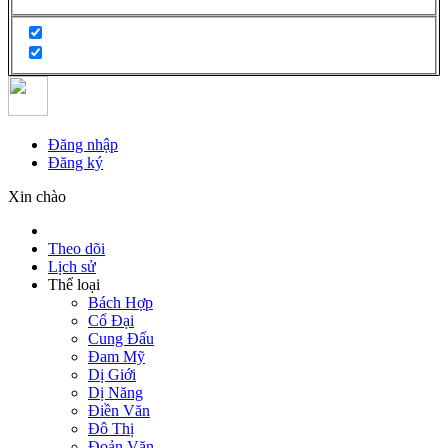
Đăng nhập
Đăng ký
Xin chào
Theo dõi
Lịch sử
Thể loại
Bách Hợp
Cổ Đại
Cung Đấu
Đam Mỹ
Dị Giới
Dị Năng
Điền Văn
Đô Thị
Đoản Văn