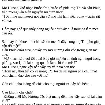
Mợ Hương khó nhọc bước từng bước về phía mợ Thi và cậu Phúc,
trên miệng vẫn hiện nguyên nụ cười tươi:
“Tôi nghe mọi người nói cậu với mợ Thi làm việc trong y quán rất
vất vả.
Hôm nay ghé qua thấy đong người như vậy quả thực đã làm mệt
cậu rồi.
Sau này tôi khoẻ hơn chút sẽ xin mẹ tới đây cùng mợ Thi phụ giúp
cậu đỡ mệt!”
Cậu Phúc cười tươi, đỡ lấy tay mợ Hương dìu vào trong gian mái
che:
“Mợ khách sáo với tôi quá! Bây giờ mợ lên an tĩnh nghỉ ngơi trong
phòng, sao lại đi lại xung quanh làm chi cho mệt?”
Mợ Hương nghe vậy bèn vẫy tay về phía con nô:
“Hôm nay thời tiết có vẻ nóng lực, tôi đã sai người pha chút mật
ong chanh đào cho cậu với mợ.
Còn chút pha loãng để chia cho mọi người tới đây bắt bệnh.
Cậu không chê chứ?”
“Không chê! Mợ Hương đặc biệt mang đến như vậy sao tôi lại dám
chê!”
Nghe thấy vậy, con nô theo mợ Hương nhanh tay bưng lên hai cốc