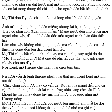
chanh đào pha sẵn đặt trước mặt mợ Thi một cốc, cậu Phúc một cốc,
số còn lại trong thùng thì chia đều cho người đến băt bệnh bên dưới.
Mợ Thi đón lấy cốc chanh đào mà lòng như lửa đốt không yên.
Ánh mắt ngập ngừng kề đến miệng nhưng lại hạ xuống do dự.
-Liệu có phải con Xuân nhìn nhầm? Mang nước đến cho tất cả mọi
người như vậy, đâu thể bỏ đầu độc một người trước bàn dân thiên
hạ?
Làm như vậy không những ngu ngốc mà còn là ngu ngốc của cả
thiên hạ cộng dồn lên đầu trong tích tắc.
Mợ Thi cầm chặt cốc nước trên tay mà cắn răng suy nghĩ do dự.
“Mợ Thi uống đi chứ! Mật ong để pha rất quý giá, tôi dành riêng
cốc ấy cho mợ đấy.”
Nói xong, mợ Hương che miệng lại cười tủm tỉm.
Nụ cười vốn dĩ bình thường nhưng lại thắt nên trong lòng mợ Thi
nút thắt khó gỡ.
-Chắc chắn cốc nước này có vấn đề! Rõ ràng là mang đến cho cả
cậu Phúc nhưng ánh mắt lại chưa từng nhìn sang cốc cậu Phúc
không hề mảy may động lấy mà nhất mực thúc giục nhìn mợ
Hương uống.
Mợ Hương ngập ngừng đưa cốc nước lên miệng, ánh mắt kẻ dõi
theo vẫn như con sói không tha con mồi bé nhỏ mà ghì chặt.