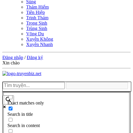
Sủng
Thám Hiểm
Tiên Hiệp
Trinh Thám
Trọng Sinh
Trùng Sinh
Võng Du
Xuyên Không
Xuyên Nhanh
Đăng nhập
/
Đăng ký
Xin chào
Exact matches only
Search in title
Search in content