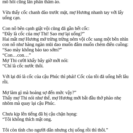
mồ hôi cũng lấn phấn thấm áo.
Vừa thấy cốc chanh đào trước mặt, mợ Hương nhanh tay với lấy
uống cạn.
Con nô bên cạnh giật vội cũng đã gần hết cốc:
“Đây là cốc của mợ Thi! Sao mợ lại uống?”
Hai mắt mợ Hương mở trừng trừng ném vội côc sang một bên nhìn
con nô như hàng ngàn mũi dao muốn đâm muốn chém điên cuồng:
“Sao mày không bảo tao sớm?”
“Con…con…”
Mợ Thi cười khẩy bây giờ mới nói:
“Chỉ là cốc nước thôi.
Với lại đó là cốc của cậu Phúc thì phải! Cốc của tôi đã uống hết lâu
rồi.
Mợ làm gì mà hoảng sợ đến mức vậy?”
Thấy mợ Thi nói như thế, mợ Hương mới bắt đầu thở phào nhẹ
nhõm mà quay lại cậu Phúc.
Chưa kịp lên tiếng đã bị cậu chặn họng:
“Tôi không thích mật ong.
Tôi còn tính cho người dân nhưng chị uống rồi thì thôi.”