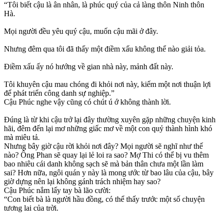
“Tôi biết cậu là ân nhân, là phúc quý của cả làng thôn Ninh thôn
Hà.
Mọi người đều yêu quý cậu, muốn cậu mãi ở đây.
Nhưng đêm qua tôi đã thấy một điềm xấu không thể nào giải tỏa.
Điềm xấu ấy nó hướng về gian nhà này, mảnh đất này.
Tôi khuyên cậu mau chóng đi khỏi nơi này, kiếm một nơi thuận lợi
để phát triển công danh sự nghiệp.”
Cậu Phúc nghe vậy cũng có chút ú ớ không thành lời.
Đúng là từ khi cậu trở lại đây thường xuyên gặp những chuyện kinh
hãi, đêm đến lại mơ những giấc mơ về một con quỷ thành hình khó
mà miêu tả.
Nhưng bây giờ cậu rời khỏi nơi đây? Mọi người sẽ nghĩ như thế
nào? Ông Phan sẽ quay lại lẻ loi ra sao? Mợ Thi có thể bị vu thêm
bao nhiêu cái danh không sạch sẽ mà bản thân chưa một lần làm
sai? Hơn nữa, ngôi quán y này là mong ước từ bao lâu của cậu, bây
giờ dựng nên lại không gánh trách nhiệm hay sao?
Cậu Phúc nắm lấy tay bà lão cười:
“Con biết bà là người hầu đồng, có thể thấy trước một số chuyện
tương lai của trời.