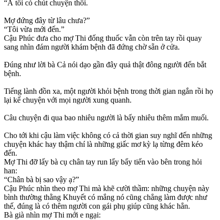
“À tôi có chút chuyện thôi.
Mợ đứng đây từ lâu chưa?”
“Tôi vừa mới đến.”
Cậu Phúc đưa cho mợ Thi đống thuốc vẫn còn trên tay rồi quay
sang nhìn đám người khám bệnh đã đứng chờ sẵn ở cửa.
Đúng như lời bà Cả nói dạo gần đây quả thật đông người đến bắt
bệnh.
Tiếng lành đồn xa, một người khỏi bệnh trong thời gian ngắn rồi họ
lại kể chuyện với mọi người xung quanh.
Câu chuyện đi qua bao nhiêu người là bấy nhiêu thêm mắm muối.
Cho tới khi cậu làm việc không có cả thời gian suy nghĩ đến những
chuyện khác hay thậm chí là những giấc mơ kỳ lạ từng đêm kéo
đến.
Mợ Thi đỡ lấy bà cụ chân tay run lẩy bẩy tiến vào bên trong hỏi
han:
“Chân bà bị sao vậy ạ?”
Cậu Phúc nhìn theo mợ Thi mà khẽ cười thầm: những chuyện này
bình thường thằng Khuyết có mắng nó cũng chẳng làm được như
thế, đúng là có thêm người con gái phụ giúp cũng khác hẳn.
Bà già nhìn mợ Thi mới e ngại: