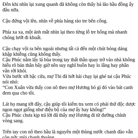
Đên khi nhìn lại xung quanh đã không còn thấy bà lão hầu đồng ấy
đâu nữa.
Cậu đứng vội lên, nhìn về phía hàng rào tre bên cổng.
Phía xa xa, một ánh mắt nhìn lại theo từng lỗ tre hổng mà nhanh
chóng lướt đi khuất.
Cậu chạy vội ra bên ngoài nhưng tất cả đến một chút bóng dáng
khập khiễng cũng không thấy.
Cậu Phúc nắm lấy lá bùa trong tay thất thần quay trở vào nhà không
hiểu rõ bản thân bây giờ nên suy nghĩ buồn hay lo lắng hay phân
vân rời khỏi.
Vừa bước tới bậc cửa, mợ Thi đã hớt hải chạy lại ghé tai cậu Phúc
nói nhỏ:
“Con Xuân vừa thấy con nô theo mợ Hương bỏ gì đó vào bát canh
đem qua cho tôi.
Lát họ mang tới đây, cậu giúp tôi kiểm tra xem có phải thứ độc dược
ngon ngọt giống như điệu bộ của mợ ấy hay không!”
Cậu Phúc chưa kịp trả lời đã thấy mợ Hương đi từ đường chính
vòng sang.
Trên tay con nô theo hầu là nguyên một thùng nước chanh đào vẫn
còn nức mùi chanh thoảng.