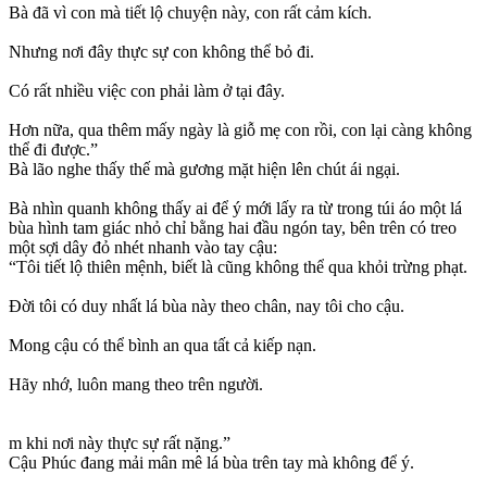
Bà đã vì con mà tiết lộ chuyện này, con rất cảm kích.
Nhưng nơi đây thực sự con không thể bỏ đi.
Có rất nhiều việc con phải làm ở tại đây.
Hơn nữa, qua thêm mấy ngày là giỗ mẹ con rồi, con lại càng không
thể đi được.”
Bà lão nghe thấy thế mà gương mặt hiện lên chút ái ngại.
Bà nhìn quanh không thấy ai để ý mới lấy ra từ trong túi áo một lá
bùa hình tam giác nhỏ chỉ bằng hai đầu ngón tay, bên trên có treo
một sợi dây đỏ nhét nhanh vào tay cậu:
“Tôi tiết lộ thiên mệnh, biết là cũng không thể qua khỏi trừng phạt.
Đời tôi có duy nhất lá bùa này theo chân, nay tôi cho cậu.
Mong cậu có thể bình an qua tất cả kiếp nạn.
Hãy nhớ, luôn mang theo trên người.
m khi nơi này thực sự rất nặng.”
Cậu Phúc đang mải mân mê lá bùa trên tay mà không để ý.