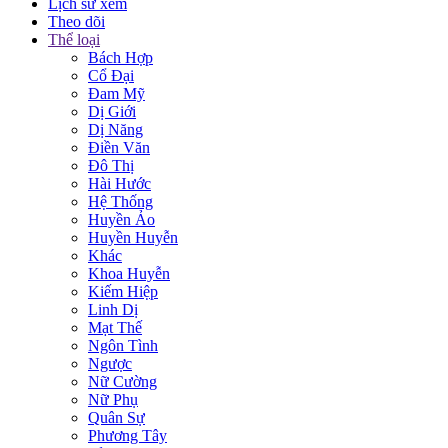
Lịch sử xem
Theo dõi
Thể loại
Bách Hợp
Cổ Đại
Đam Mỹ
Dị Giới
Dị Năng
Điền Văn
Đô Thị
Hài Hước
Hệ Thống
Huyền Ảo
Huyền Huyễn
Khác
Khoa Huyễn
Kiếm Hiệp
Linh Dị
Mạt Thế
Ngôn Tình
Ngược
Nữ Cường
Nữ Phụ
Quân Sự
Phương Tây