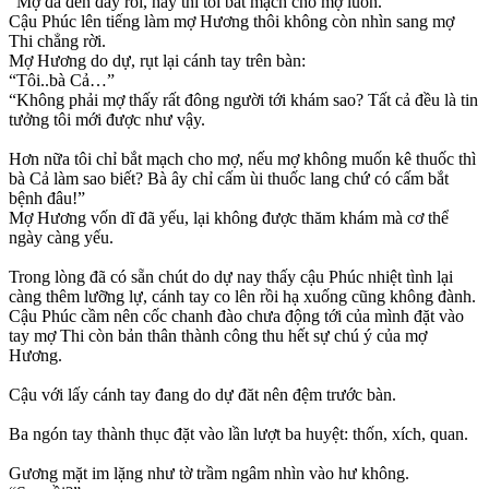
“Mợ đã đến đây rồi, hay thì tôi bắt mạch cho mợ luôn.”
Cậu Phúc lên tiếng làm mợ Hương thôi không còn nhìn sang mợ
Thi chẳng rời.
Mợ Hương do dự, rụt lại cánh tay trên bàn:
“Tôi..bà Cả…”
“Không phải mợ thấy rất đông người tới khám sao? Tất cả đều là tin
tưởng tôi mới được như vậy.
Hơn nữa tôi chỉ bắt mạch cho mợ, nếu mợ không muốn kê thuốc thì
bà Cả làm sao biết? Bà ây chỉ cấm ùi thuốc lang chứ có cấm bắt
bệnh đâu!”
Mợ Hương vốn dĩ đã yếu, lại không được thăm khám mà cơ thể
ngày càng yếu.
Trong lòng đã có sẵn chút do dự nay thấy cậu Phúc nhiệt tình lại
càng thêm lưỡng lự, cánh tay co lên rồi hạ xuống cũng không đành.
Cậu Phúc cầm nên cốc chanh đào chưa động tới của mình đặt vào
tay mợ Thi còn bản thân thành công thu hết sự chú ý của mợ
Hương.
Cậu với lấy cánh tay đang do dự đăt nên đệm trước bàn.
Ba ngón tay thành thục đặt vào lần lượt ba huyệt: thốn, xích, quan.
Gương mặt im lặng như tờ trầm ngâm nhìn vào hư không.