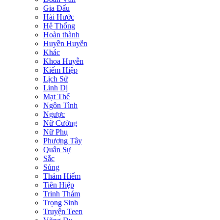
Gia Đấu
Hài Hước
Hệ Thống
Hoàn thành
Huyền Huyễn
Khác
Khoa Huyễn
Kiếm Hiệp
Lịch Sử
Linh Dị
Mạt Thế
Ngôn Tình
Ngược
Nữ Cường
Nữ Phụ
Phương Tây
Quân Sự
Sắc
Sủng
Thám Hiểm
Tiên Hiệp
Trinh Thám
Trọng Sinh
Truyện Teen