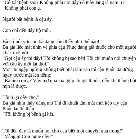
“Cô bắt bệnh sao? Không phải nơi đây có thầy lang là nam ư?”
“Không phải con ạ.
Người bắt bệnh là cậu ấy.
Con chỉ đến đây hộ thôi.
Bà cứ nói với con bà đang cảm thấy như thế nào!”
Bà già liếc mắt nhìn về phía cậu Phúc đang giã thuốc cho một người
khác mới nói:
“Gọi cậu ấy tới đây! Tôi không bị sao hết! Tôi chỉ muốn nói chuyện
với cậu ấy một lát thôi.”
Mợ Thi ngập ngừng không biết phải làm sao thì cậu Phúc đã đứng
ngay trước mặt lên tiếng:
“Bà tìm con ạ? Vậy mợ qua kia giúp tôi giã thuốc, đến khi thành bột
mịn là được.
Tôi ở lại đây cho.”
Bà già nhìn thấy dáng mợ Thi đi khuất tầm mắt mới kéo tay cậu
Phúc lại thì thầm:
“Tôi không bị bệnh gì hết.
Tôi đến đây là muốn nói cho cậu biết một chuyện qua trọng!”
“Vâng ạ! Con nghe đây!”