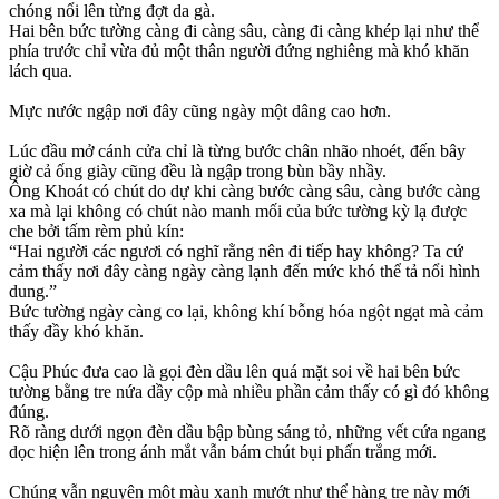
chóng nổi lên từng đợt da gà.
Hai bên bức tường càng đi càng sâu, càng đi càng khép lại như thể
phía trước chỉ vừa đủ một thân người đứng nghiêng mà khó khăn
lách qua.
Mực nước ngập nơi đây cũng ngày một dâng cao hơn.
Lúc đầu mở cánh cửa chỉ là từng bước chân nhão nhoét, đến bây
giờ cả ống giày cũng đều là ngập trong bùn bầy nhầy.
Ông Khoát có chút do dự khi càng bước càng sâu, càng bước càng
xa mà lại không có chút nào manh mối của bức tường kỳ lạ được
che bởi tấm rèm phủ kín:
“Hai người các ngươi có nghĩ rằng nên đi tiếp hay không? Ta cứ
cảm thấy nơi đây càng ngày càng lạnh đến mức khó thể tả nổi hình
dung.”
Bức tường ngày càng co lại, không khí bỗng hóa ngột ngạt mà cảm
thấy đầy khó khăn.
Cậu Phúc đưa cao là gọi đèn dầu lên quá mặt soi về hai bên bức
tường bằng tre nứa dầy cộp mà nhiều phần cảm thấy có gì đó không
đúng.
Rõ ràng dưới ngọn đèn dầu bập bùng sáng tỏ, những vết cứa ngang
dọc hiện lên trong ánh mắt vẫn bám chút bụi phấn trắng mới.
Chúng vẫn nguyên một màu xanh mướt như thể hàng tre này mới