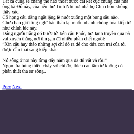
Tất cả cũng sẽ chẳng thể nào thoát được cái kết cục chung của nhà
ông bà Đỗ này, của tiểu thư Tĩnh Nhi nơi nhà họ Chu chôn không
thấy xác.
Cổ họng cậu đắng ngắt lặng lẽ nuốt xuống một bụng sầu não.
Chưa bao giờ từng nghĩ bản thân lại muốn nhanh chóng hóa kiếp tới
như chính lúc này.
Dáng người trắng đó bước tới bên cậu Phúc, hơi lạnh truyền qua bả
vai xuyên thẳng nơi tim gan đã nhiều phần chết nguội:
“Xin cậu hay tháo những sợi chỉ đó ra để cho đứa con trai của tôi
được đầu thai sang kiếp khác.
Nó sống ở nơi này từng đấy năm qua đã đủ vất vả rồi!”
Ngọn lửa bùng thiêu cháy sợi chỉ đỏ, thiêu cạn tâm tư không có
phần thiết tha sự sống..
Prev
Next
Điều khoản sử dụng
Chính sách bảo mật
Liên hệ đặt quảng cáo
Email: