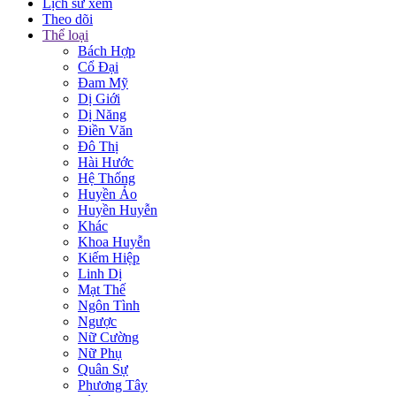
Lịch sử xem
Theo dõi
Thể loại
Bách Hợp
Cổ Đại
Đam Mỹ
Dị Giới
Dị Năng
Điền Văn
Đô Thị
Hài Hước
Hệ Thống
Huyền Ảo
Huyền Huyễn
Khác
Khoa Huyễn
Kiếm Hiệp
Linh Dị
Mạt Thế
Ngôn Tình
Ngược
Nữ Cường
Nữ Phụ
Quân Sự
Phương Tây