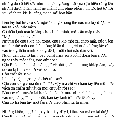
nhưng dù cố hết sức như thế nào, gương mặt của cậu hiện căng lên
những đường gân nặng nề chằng chịt phập phồng thì lực hút từ nơi
sau vách tre kia lại càng mạnh mẽ hơn hẳn.
Bàn tay bất lực, cả sức người cũng không thể nào mà lấy được bàn
tay ra khỏi bức vách.
Cả thân lạnh toát lo lắng cho chính mình, môi cậu mấp máy:
“Mợ Thi! Tôi bị…”
Nhưng lời chưa kịp nói xong, chưa kịp một cái chớp mắt, bức vách
tre như thể một con thú khổng lồ ăn thịt người nuốt chửng lấy cậu
vào trong thân mình không để lại một chút nào dấu vết.
Ngọn đèn dầu lơ lửng bập bùng cháy rơi xuống đoạn bùn nước
nghe thấy một tiếng tõm đứt đoạn.
Cậu Phúc nhắm chặt mắt nghĩ về những điều khủng khiếp đang xảy
ra cậu bị hút vào nơi vực sâu đó.
Cậu chết rồi sao?
Lần này cậu thực sự sẽ chết rồi sao?
Cậu còn sống chưa đủ nửa đời, vậy mà chỉ vì chạm tay lên một bức
vách đã chấm dứt tất cả mọi chuyện rồi sao?
Bàn tay cậu truyền lại hơi lạnh lẽo tới mức như cả thân đang chạm
vào một tảng đá lạnh buốt, bàn tay lạnh tới mức tê cóng.
Cậu co lại bàn tay một lần nữa theo phản xạ tự nhiên.
Nhưng không ngờ lần này bàn tay đấy lại thực sự mà co lại được.
Cậu Phúc mở trừng mắt để nhìn ra phía đối diện nhưng ánh mắt vừa