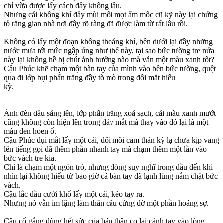
chỉ vừa được lấy cách đây không lâu.
Nhưng cái không khí đầy mùi mối mọt ẩm mốc cũ kỹ này lại chứng
tỏ rằng gian nhà nơi đây rõ ràng đã được làm từ rất lâu rồi.
Không có lấy một đoạn không thoáng khí, bên dưới lại đầy những
nước mưa tới mức ngập úng như thế này, tại sao bức tường tre nứa
này lại không hề bị chút ảnh hưởng nào mà vẫn một màu xanh tốt?
Cậu Phúc khẽ chạm một bàn tay của mình vào bên bức tường, quệt
qua đi lớp bụi phấn trắng đầy tò mò trong đôi mắt hiếu
kỳ.
Ánh đèn dầu sáng lên, lớp phấn trắng xoá sạch, cái màu xanh mướt
cũng không còn hiện lên trong đáy mắt mà thay vào đó lại là một
màu đen hoen ố.
Cậu Phúc dụi mắt lấy một cái, đôi môi cảm thán kỳ lạ chưa kịp vang
lên tiếng gọi đã thêm phần nhanh tay mà chạm thêm một lần vào
bức vách tre kia.
Chỉ là chạm một ngón trỏ, nhưng dòng suy nghĩ trong đầu đến khi
nhìn lại không hiểu từ bao giờ cả bàn tay đã lạnh lùng nắm chặt bức
vách.
Cậu lắc đầu cười khổ lấy một cái, kéo tay ra.
Nhưng nó vẫn im lặng làm thân cậu cứng đờ một phần hoảng sợ.
Cậu cố gắng dùng hết sức của bản thân co lại cánh tay vào lòng