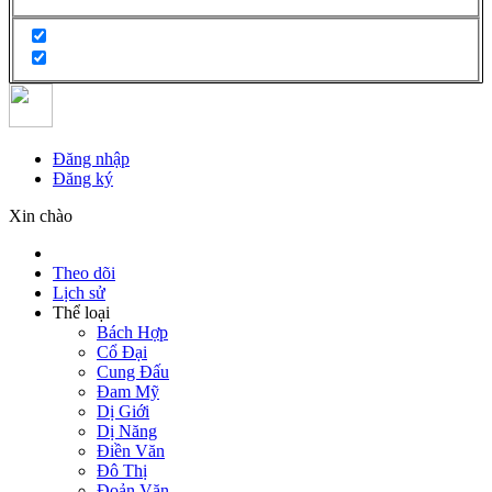
Đăng nhập
Đăng ký
Xin chào
Theo dõi
Lịch sử
Thể loại
Bách Hợp
Cổ Đại
Cung Đấu
Đam Mỹ
Dị Giới
Dị Năng
Điền Văn
Đô Thị
Đoản Văn