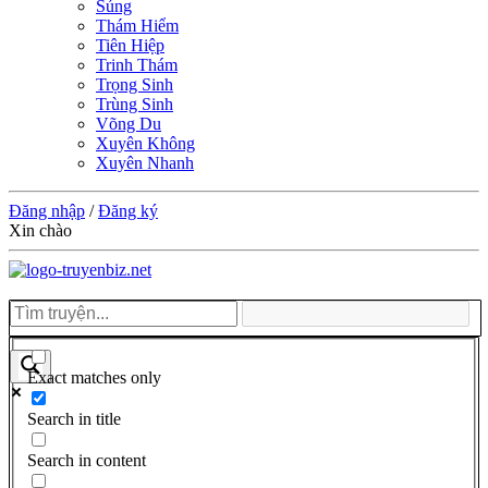
Sủng
Thám Hiểm
Tiên Hiệp
Trinh Thám
Trọng Sinh
Trùng Sinh
Võng Du
Xuyên Không
Xuyên Nhanh
Đăng nhập
/
Đăng ký
Xin chào
Exact matches only
Search in title
Search in content