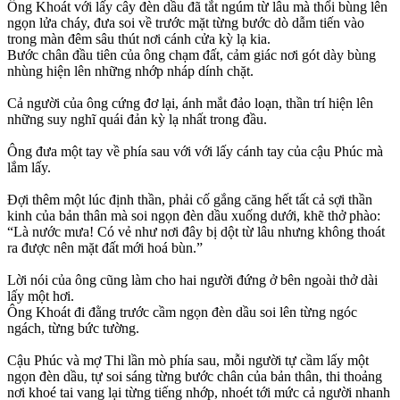
Ông Khoát với lấy cây đèn dầu đã tắt ngúm từ lâu mà thổi bùng lên
ngọn lửa cháy, đưa soi về trước mặt từng bước dò dẫm tiến vào
trong màn đêm sâu thút nơi cánh cửa kỳ lạ kia.
Bước chân đầu tiên của ông chạm đất, cảm giác nơi gót dày bùng
nhùng hiện lên những nhớp nháp dính chặt.
Cả người của ông cứng đơ lại, ánh mắt đảo loạn, thần trí hiện lên
những suy nghĩ quái đản kỳ lạ nhất trong đầu.
Ông đưa một tay về phía sau với với lấy cánh tay của cậu Phúc mà
lắm lấy.
Đợi thêm một lúc định thần, phải cố gắng căng hết tất cả sợi thần
kinh của bản thân mà soi ngọn đèn dầu xuống dưới, khẽ thở phào:
“Là nước mưa! Có vẻ như nơi đây bị dột từ lâu nhưng không thoát
ra được nên mặt đất mới hoá bùn.”
Lời nói của ông cũng làm cho hai người đứng ở bên ngoài thở dài
lấy một hơi.
Ông Khoát đi đằng trước cầm ngọn đèn dầu soi lên từng ngóc
ngách, từng bức tường.
Cậu Phúc và mợ Thi lần mò phía sau, mỗi người tự cầm lấy một
ngọn đèn dầu, tự soi sáng từng bước chân của bản thân, thi thoảng
nơi khoé tai vang lại từng tiếng nhớp, nhoét tới mức cả người nhanh