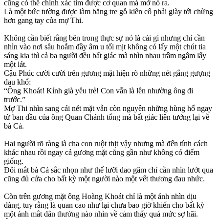
cũng có thể chính xác tìm được cơ quan mà mở nó ra.
Là một bức tường được làm bằng tre gỗ kiên cố phải giày tới chừng
hơn gang tay của mợ Thi.
Không cần biết rằng bên trong thực sự nó là cái gì nhưng chỉ cần
nhìn vào nơi sâu hoắm đầy âm u tối mịt không có lấy một chút tia
sáng kia thì cả ba người đều bất giác mà nhìn nhau trầm ngâm lấy
một lát.
Cậu Phúc cười cười trên gương mặt hiện rõ những nét gắng gượng
đau khổ:
“Ông Khoát! Kính già yêu trẻ! Con vẫn là lên nhường ông đi
trước.”
Mợ Thi nhìn sang cái nét mặt vẫn còn nguyên những hùng hổ ngay
từ ban đầu của ông Quan Chánh tổng mà bất giác liên tưởng lại về
bà Cả.
Hai người rõ ràng là cha con ruột thịt vậy nhưng mà đến tính cách
khác nhau rồi ngay cả gương mặt cũng gần như không có điểm
giống.
Đôi mắt bà Cả sắc nhọn như thể lưỡi dao găm chỉ cần nhìn lướt qua
cũng đủ cứa cho bất kỳ một người nào một vết thương đau nhức.
Còn trên gương mặt ông Hoàng Khoát chỉ là một ánh nhìn dịu
dàng, tuy rằng là quan cao như lại chưa bao giờ khiến cho bất kỳ
một ánh mắt dân thường nào nhìn về cảm thấy quá mức sợ hãi.