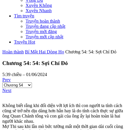
Võng Du
Xuyên Không
Xuyên Nhanh
Tìm truyện
Truyện hoàn thành
Truyện đang cập nhật
Truyện mới đăng
Truyện mới cập nhật
Truyện Hot
Hoàn thành
Bí Mật Hai Dòng Họ
Chương 54: 54: Sợi Chỉ Đỏ
Chương 54: 54: Sợi Chỉ Đỏ
5:39 chiều – 01/06/2024
Prev
Next
Không biết rằng khi đối diện với lợi ích thì con người ta tính cách
cũng sẽ trở nên dịu dàng hơn hẳn hay là do tính cách thực sự giữa
ông Quan Chánh tổng và con gái của ông ấy lại hoàn toàn là hai
người khác nhau.
Mợ Thi sau khi lần mò bức tường mất một thời gian dài cuối cùng