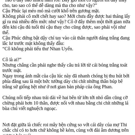
cho, tao sao có thể dễ dàng mà tha cho như vậy?”
Cậu Phúc lại méo mó mà cười khổ trên gương mặt.
Không phải cô mới chết hay sao? Mới chưa đầy được hai tháng lấy
gì ra mà nhiều đến mức như vậy? Cô ở đây thêm một thời gian nữa
đến khi cậu đủ tuổi thì cậu thay cho cũng được, sao phải vội như
thế.
Cậu Phúc đứng bật dậy chỉ tay vào cái thân người dáng trắng đang
lắc lư trước mặt không thấy đầu:
“Cô không phải tiểu thư Nhan Uyển.
Cô là ai?”
Nhưng chẳng cần phải nghe thấy câu trả lời từ cái bóng trắng toát
trước mặt.
Ngay trong ánh mắt của cậu lúc này đã nhanh chóng bị thu hút bởi
phía đằng sau là một bức tường dày chi chít những thân búp bê
trắng sứ giống hệt như ở nơi gian bàn pháp của ông Phan.
Chúng nối tiếp nhau trải dài về hai bên từ lớn tới nhỏ dần cũng cỡ
chừng phải hơn 10 thân, được nối với nhau bằng chi chít những lá
bùa chú viết nghuệch ngoạc.
Nơi đặt giữa là chiếc roi mây bện cứng so với cái dây của mợ Thi
chắc chỉ có to hơn chứ không hề kém, cùng với đài âm dương trên