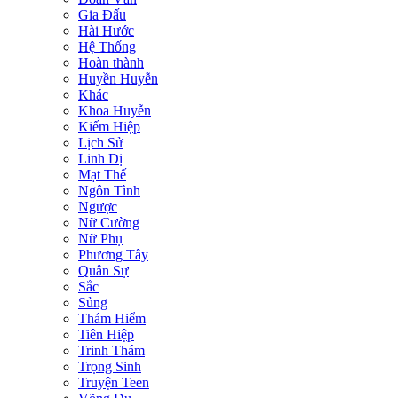
Gia Đấu
Hài Hước
Hệ Thống
Hoàn thành
Huyền Huyễn
Khác
Khoa Huyễn
Kiếm Hiệp
Lịch Sử
Linh Dị
Mạt Thế
Ngôn Tình
Ngược
Nữ Cường
Nữ Phụ
Phương Tây
Quân Sự
Sắc
Sủng
Thám Hiểm
Tiên Hiệp
Trinh Thám
Trọng Sinh
Truyện Teen