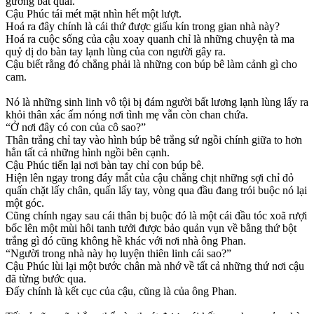
gương bát quái.
Cậu Phúc tái mét mặt nhìn hết một lượt.
Hoá ra đây chính là cái thứ được giấu kín trong gian nhà này?
Hoá ra cuộc sống của cậu xoay quanh chỉ là những chuyện tà ma
quỷ dị do bàn tay lạnh lùng của con người gây ra.
Cậu biết rằng đó chẳng phải là những con búp bê làm cảnh gì cho
cam.
Nó là những sinh linh vô tội bị đám người bất lương lạnh lùng lấy ra
khỏi thân xác ấm nóng nơi tình mẹ vẫn còn chan chứa.
“Ở nơi đây có con của cô sao?”
Thân trắng chỉ tay vào hình búp bê trắng sứ ngồi chính giữa to hơn
hẳn tất cả những hình ngồi bên cạnh.
Cậu Phúc tiến lại nơi bàn tay chỉ con búp bê.
Hiện lên ngay trong đáy mắt của cậu chằng chịt những sợi chỉ đỏ
quấn chặt lấy chân, quấn lấy tay, vòng qua đầu đang trói buộc nó lại
một góc.
Cũng chính ngay sau cái thân bị buộc đó là một cái đầu tóc xoã rượi
bốc lên một mùi hôi tanh tưởi được bảo quản vụn về bằng thứ bột
trắng gì đó cũng không hề khác với nơi nhà ông Phan.
“Người trong nhà này họ luyện thiên linh cái sao?”
Cậu Phúc lùi lại một bước chân mà nhớ về tất cả những thứ nơi cậu
đã từng bước qua.
Đấy chính là kết cục của cậu, cũng là của ông Phan.