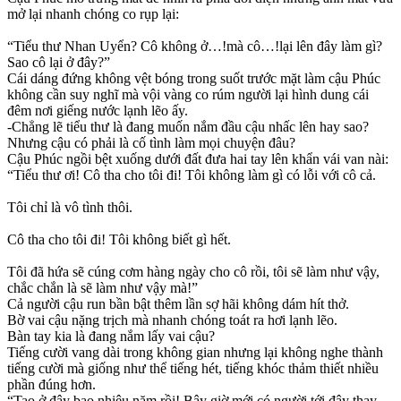
mở lại nhanh chóng co rụp lại:
“Tiểu thư Nhan Uyển? Cô không ở…!mà cô…!lại lên đây làm gì?
Sao cô lại ở đây?”
Cái dáng đứng không vệt bóng trong suốt trước mặt làm cậu Phúc
không cần suy nghĩ mà vội vàng co rúm người lại hình dung cái
đêm nơi giếng nước lạnh lẽo ấy.
-Chẳng lẽ tiểu thư là đang muốn nắm đầu cậu nhấc lên hay sao?
Nhưng cậu có phải là cố tình làm mọi chuyện đâu?
Cậu Phúc ngồi bệt xuống dưới đất đưa hai tay lên khẩn vái van nài:
“Tiểu thư ơi! Cô tha cho tôi đi! Tôi không làm gì có lỗi với cô cả.
Tôi chỉ là vô tình thôi.
Cô tha cho tôi đi! Tôi không biết gì hết.
Tôi đã hứa sẽ cúng cơm hàng ngày cho cô rồi, tôi sẽ làm như vậy,
chắc chắn là sẽ làm như vậy mà!”
Cả người cậu run bần bật thêm lần sợ hãi không dám hít thở.
Bờ vai cậu nặng trịch mà nhanh chóng toát ra hơi lạnh lẽo.
Bàn tay kia là đang nắm lấy vai cậu?
Tiếng cười vang dài trong không gian nhưng lại không nghe thành
tiếng cười mà giống như thể tiếng hét, tiếng khóc thảm thiết nhiều
phần đúng hơn.
“Tao ở đây bao nhiêu năm rồi! Bây giờ mới có người tới đây thay