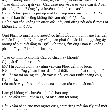
“Cậu đang nói cái gì vậy? Cậu đang nói về cái gì vậy? Cái gì ở bàn
pháp ông Phan? Ông ấy là luyện thiên linh cái sao?”
Cậu đưa tay quẹt qua gương mặt hai hàng nước mắt tuôn rơi từ khi
nào mà bản thân cũng không thể cảm nhận được nữa.
Chính cậu còn không tin được điều này chứ đừng nói đến là mợ Thi
không thể tin được.
Ông Phan rõ ràng là một người có tiếng tốt bụng trong làng Hà, đến
cả bên làng thôn Ninh này cũng còn phải tấm tác khen ngợi ông ấy
nhưng nào ai biết rằng thứ giấu kín trong tâm ông Phan lại không
phải những thứ tốt lành như thế.
“Cậu có nhìn rõ không? Cậu có chắc hay không?”
Cậu gật đầu thêm cái nữa!
Mợ Thi buông thõng tay nhìn vào cậu Phúc đến ngơ luôn.
Nếu như những gì cậu Phúc đã nói là thật, nếu như tất cả mọi thứ
đều là thật thì những chuyện xảy ra đối với cậu Phúc chẳng có gì
lấy làm lạ.
Đời trước vay đời sau trả, đời cha ăn mặn đời con khát nước.
Làm gì không có chuyện luân hồi báo ứng.
Chỉ có điều cậu Phúc là người hiền lành tốt bụng.
Cậu khám bệnh cho mọi người cũng chưa từng một lần lấy quá một