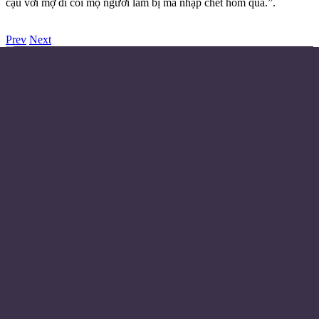
cậu với mợ đi coi mộ người làm bị ma nhập chết hôm qua.”.
Prev
Next
Điều khoản sử dụng
Chính sách bảo mật
Liên hệ đặt quảng cáo
Email:
© Copyright 2024 - Made with ❤️
Từ khóa
Huyền Huyễn
Tiên Hiệp
Trọng Sinh
Đô Thị
Trinh Thám
Khoa Huyễn
Linh Dị
Hài Hước