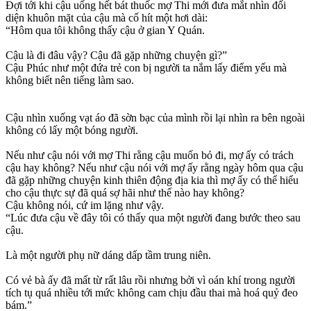
Đợi tới khi cậu uống hết bát thuốc mợ Thi mới đưa mắt nhìn đối
diện khuôn mặt của cậu mà cố hít một hơi dài:
“Hôm qua tôi không thấy cậu ở gian Y Quán.
Cậu là đi đâu vậy? Cậu đã gặp những chuyện gì?”
Cậu Phúc như một đứa trẻ con bị người ta nắm lấy điểm yếu mà
không biết nên tiếng làm sao.
Cậu nhìn xuống vạt áo đã sờn bạc của mình rồi lại nhìn ra bên ngoài
không có lấy một bóng người.
Nếu như cậu nói với mợ Thi rằng cậu muốn bỏ đi, mợ ấy có trách
cậu hay không? Nếu như cậu nói với mợ ấy rằng ngày hôm qua cậu
đã gặp những chuyện kinh thiên động địa kia thì mợ ấy có thể hiểu
cho cậu thực sự đã quá sợ hãi như thế nào hay không?
Cậu không nói, cứ im lặng như vậy.
“Lúc đưa cậu về đây tôi có thấy qua một người đang bước theo sau
cậu.
Là một người phụ nữ dáng dấp tầm trung niên.
Có vẻ bà ấy đã mất từ rất lâu rồi nhưng bởi vì oán khí trong người
tích tụ quá nhiều tới mức không cam chịu đầu thai mà hoá quỷ đeo
bám.”