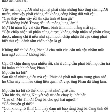
hào tiền chữa trị.
Vậy mà một người như cậu lại phải chịu những báo ứng của người
trước, như vậy phải chăng rất không công bằng đối với cậu.
“Cậu thấy như vậy rồi thì cậu tính sẽ làm gì?”
“Tôi không biết! Trong đầu tôi mông lung lắm!”
Mợ Thi nắm lấy vai cậu Phúc, bình tâm nhìn thẳng mắt cậu:
“Cậu chấp nhận số phận cũng được, không chấp nhận số phận cũng
được, nhưng chí ít nếu như cậu muốn chấp nhận thì cậu cũng phải
biết thứ cậu đành tâm chấp nhận là gì.
Không thể chỉ vì ông Phan là cha ruột của cậu mà cậu nhắm mắt
làm ngơ coi như không biết.
Cậu đã chịu đựng quá nhiều rồi, chí ít cũng cần phải biết một câu trả
lời hoàn chỉnh từ ông Phan.”
Một câu trả lời?
Sau tất cả những điều mà cậu Phúc đã phải trải qua trong gian nhà
họ Chu này ít nhiều cũng liên quan tới việc ông Phan đã từng làm.
Một câu trả lời có thể không hết nhưng sẽ cần.
Vừa lúc đó, thằng Khuyết vội từ đâu chạy lại hớt hải:
“Cậu ơi! Mợ Thi ơi! Ông bà cho gọi hai người!”
“Có chuyện gì thế?”
“Con không rõ lắm! Chỉ thấy đám nô báo rằng ông bà đang tính để