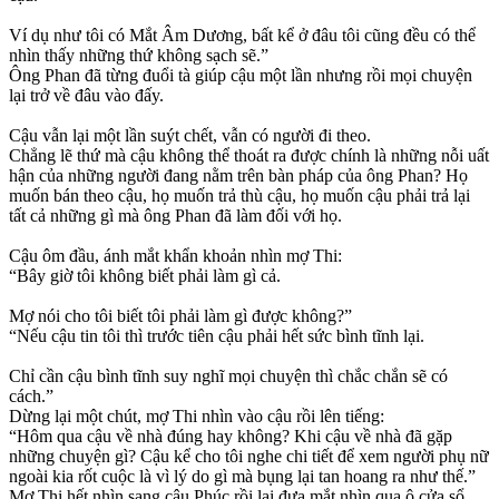
Ví dụ như tôi có Mắt Âm Dương, bất kể ở đâu tôi cũng đều có thể
nhìn thấy những thứ không sạch sẽ.”
Ông Phan đã từng đuổi tà giúp cậu một lần nhưng rồi mọi chuyện
lại trở về đâu vào đấy.
Cậu vẫn lại một lần suýt chết, vẫn có người đi theo.
Chẳng lẽ thứ mà cậu không thể thoát ra được chính là những nỗi uất
hận của những người đang nằm trên bàn pháp của ông Phan? Họ
muốn bán theo cậu, họ muốn trả thù cậu, họ muốn cậu phải trả lại
tất cả những gì mà ông Phan đã làm đối với họ.
Cậu ôm đầu, ánh mắt khẩn khoản nhìn mợ Thi:
“Bây giờ tôi không biết phải làm gì cả.
Mợ nói cho tôi biết tôi phải làm gì được không?”
“Nếu cậu tin tôi thì trước tiên cậu phải hết sức bình tĩnh lại.
Chỉ cần cậu bình tĩnh suy nghĩ mọi chuyện thì chắc chắn sẽ có
cách.”
Dừng lại một chút, mợ Thi nhìn vào cậu rồi lên tiếng:
“Hôm qua cậu về nhà đúng hay không? Khi cậu về nhà đã gặp
những chuyện gì? Cậu kể cho tôi nghe chi tiết để xem người phụ nữ
ngoài kia rốt cuộc là vì lý do gì mà bụng lại tan hoang ra như thế.”
Mợ Thi hết nhìn sang cậu Phúc rồi lại đưa mắt nhìn qua ô cửa sổ