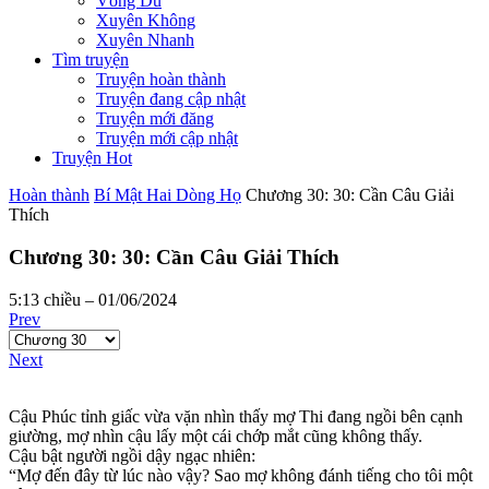
Võng Du
Xuyên Không
Xuyên Nhanh
Tìm truyện
Truyện hoàn thành
Truyện đang cập nhật
Truyện mới đăng
Truyện mới cập nhật
Truyện Hot
Hoàn thành
Bí Mật Hai Dòng Họ
Chương 30: 30: Cần Câu Giải
Thích
Chương 30: 30: Cần Câu Giải Thích
5:13 chiều – 01/06/2024
Prev
Next
Cậu Phúc tỉnh giấc vừa vặn nhìn thấy mợ Thi đang ngồi bên cạnh
giường, mợ nhìn cậu lấy một cái chớp mắt cũng không thấy.
Cậu bật người ngồi dậy ngạc nhiên:
“Mợ đến đây từ lúc nào vậy? Sao mợ không đánh tiếng cho tôi một