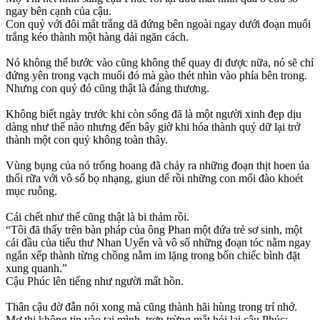
ngay bên cạnh của cậu.
Con quỷ với đôi mắt trắng dã đứng bên ngoài ngay dưới đoạn muối
trắng kéo thành một hàng dải ngăn cách.
Nó không thể bước vào cũng không thể quay đi được nữa, nó sẽ chỉ
đứng yên trong vạch muối đó mà gào thét nhìn vào phía bên trong.
Nhưng con quỷ đó cũng thật là đáng thương.
Không biết ngày trước khi còn sống đã là một người xinh đẹp dịu
dàng như thế nào nhưng đến bây giờ khi hóa thành quỷ dữ lại trở
thành một con quỷ không toàn thây.
Vùng bụng của nó trống hoang đã chảy ra những đoạn thịt hoen úa
thối rữa với vô số bọ nhạng, giun dế rồi những con mối đào khoét
mục ruỗng.
Cái chết như thế cũng thật là bi thảm rồi.
“Tôi đã thấy trên bàn pháp của ông Phan một đứa trẻ sơ sinh, một
cái đầu của tiểu thư Nhan Uyển và vô số những đoạn tóc nằm ngay
ngắn xếp thành từng chồng nằm im lặng trong bốn chiếc bình đặt
xung quanh.”
Cậu Phúc lên tiếng như người mất hồn.
Thân cậu đờ đẫn nói xong mà cũng thành hãi hùng trong trí nhớ.
Mợ thi không tin vào tai mình, trợn trừng mắt hỏi lại cậu Phúc: