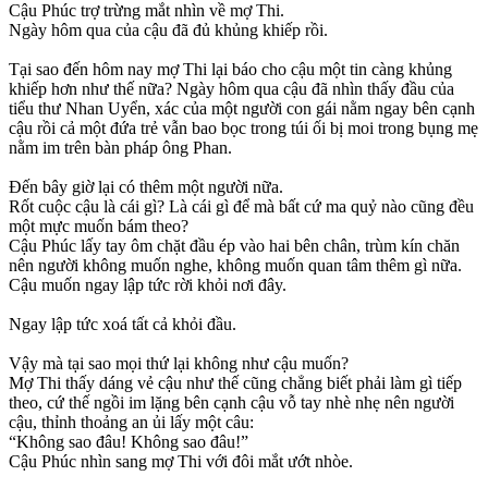
Cậu Phúc trợ trừng mắt nhìn về mợ Thi.
Ngày hôm qua của cậu đã đủ khủng khiếp rồi.
Tại sao đến hôm nay mợ Thi lại báo cho cậu một tin càng khủng
khiếp hơn như thế nữa? Ngày hôm qua cậu đã nhìn thấy đầu của
tiểu thư Nhan Uyển, xác của một người con gái nằm ngay bên cạnh
cậu rồi cả một đứa trẻ vẫn bao bọc trong túi ối bị moi trong bụng mẹ
nằm im trên bàn pháp ông Phan.
Đến bây giờ lại có thêm một người nữa.
Rốt cuộc cậu là cái gì? Là cái gì để mà bất cứ ma quỷ nào cũng đều
một mực muốn bám theo?
Cậu Phúc lấy tay ôm chặt đầu ép vào hai bên chân, trùm kín chăn
nên người không muốn nghe, không muốn quan tâm thêm gì nữa.
Cậu muốn ngay lập tức rời khỏi nơi đây.
Ngay lập tức xoá tất cả khỏi đầu.
Vậy mà tại sao mọi thứ lại không như cậu muốn?
Mợ Thi thấy dáng vẻ cậu như thế cũng chẳng biết phải làm gì tiếp
theo, cứ thế ngồi im lặng bên cạnh cậu vỗ tay nhè nhẹ nên người
cậu, thỉnh thoảng an ủi lấy một câu:
“Không sao đâu! Không sao đâu!”
Cậu Phúc nhìn sang mợ Thi với đôi mắt ướt nhòe.