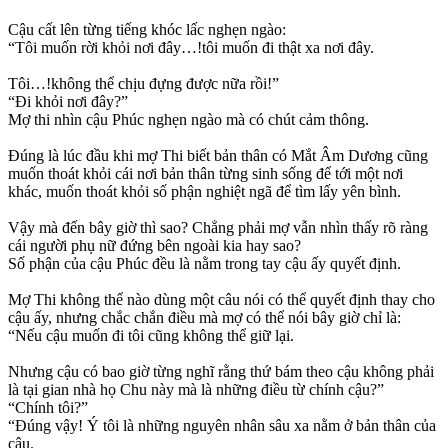
Cậu cất lên từng tiếng khóc lấc nghẹn ngào:
“Tôi muốn rời khỏi nơi đây…!tôi muốn đi thật xa nơi đây.
Tôi…!không thể chịu đựng được nữa rồi!”
“Đi khỏi nơi đây?”
Mợ thi nhìn cậu Phúc nghẹn ngào mà có chút cảm thông.
Đúng là lúc đầu khi mợ Thi biết bản thân có Mắt Âm Dương cũng
muốn thoát khỏi cái nơi bản thân từng sinh sống để tới một nơi
khác, muốn thoát khỏi số phận nghiệt ngã để tìm lấy yên bình.
Vậy mà đến bây giờ thì sao? Chẳng phải mợ vẫn nhìn thấy rõ ràng
cái người phụ nữ đứng bên ngoài kia hay sao?
Số phận của cậu Phúc đều là nằm trong tay cậu ấy quyết định.
Mợ Thi không thể nào dùng một câu nói có thể quyết định thay cho
cậu ấy, nhưng chắc chắn điều mà mợ có thể nói bây giờ chỉ là:
“Nếu cậu muốn đi tôi cũng không thể giữ lại.
Nhưng cậu có bao giờ từng nghĩ rằng thứ bám theo cậu không phải
là tại gian nhà họ Chu này mà là những điều từ chính cậu?”
“Chính tôi?”
“Đúng vậy! Ý tôi là những nguyên nhân sâu xa nằm ở bản thân của
cậu.