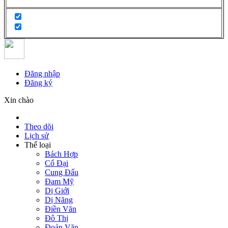
Đăng nhập
Đăng ký
Xin chào
Theo dõi
Lịch sử
Thể loại
Bách Hợp
Cổ Đại
Cung Đấu
Đam Mỹ
Dị Giới
Dị Năng
Điền Văn
Đô Thị
Đoản Văn