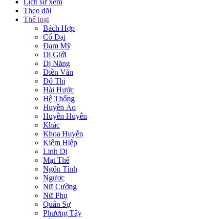
Lịch sử xem
Theo dõi
Thể loại
Bách Hợp
Cổ Đại
Đam Mỹ
Dị Giới
Dị Năng
Điền Văn
Đô Thị
Hài Hước
Hệ Thống
Huyền Ảo
Huyền Huyễn
Khác
Khoa Huyễn
Kiếm Hiệp
Linh Dị
Mạt Thế
Ngôn Tình
Ngược
Nữ Cường
Nữ Phụ
Quân Sự
Phương Tây