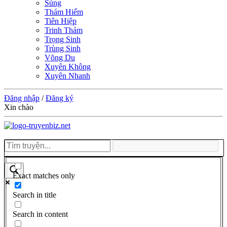
Sủng
Thám Hiểm
Tiên Hiệp
Trinh Thám
Trọng Sinh
Trùng Sinh
Võng Du
Xuyên Không
Xuyên Nhanh
Đăng nhập
/
Đăng ký
Xin chào
Exact matches only
Search in title
Search in content