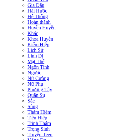
Gia Đấu
Hài Hước
Hệ Thống
Hoàn thành
Huyền Huyễn
Khác
Khoa Huyễn
Kiếm Hiệp
Lịch Sử
Linh Dị
Mạt Thế
Ngôn Tình
Ngược
Nữ Cường
Nữ Phụ
Phương Tây
Quân Sự
Sắc
Sủng
Thám Hiểm
Tiên Hiệp
Trinh Thám
Trọng Sinh
Truyện Teen