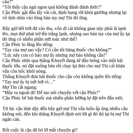
câu?”
“Tôi thấy cậu ngủ ngon quá không đành đánh thức!”
Cậu Phúc gật đầu lấy vài cái, định bụng rời khỏi giường nhưng lại
vô tình nhìn vào lòng bàn tay mợ Thi đỏ ửng.
Bây giờ tiết trời đã vào thu, vốn dĩ cái không gian này phải là lạnh
lẽo, mọi thứ phải trở lên trắng lạnh, nhưng sao bàn tay của mợ ấy lại
đỏ ửng có nhiều phần nứt toác như thế?
Cậu Phúc lo lắng lên tiếng:
“Tay của mợ sao vậy? Có cần tôi băng thuốc cho không?”
“Lúc nãy con có bảo mợ ấy nhưng mợ bảo không cần!”
Cậu Phúc nhìn qua thằng Khuyết đang từ đâu bưng vào một bát
thuốc lớn, nó đặt xuống bàn rồi chạy lại đưa cho mợ Thi cái khăn
vẫn còn bốc khói nóng.
Thằng Khuyết đưa bát thuốc cho cậu còn không quên lên tiếng:
“Tay mợ ấy bị nứt bởi vì…”
Mợ Thi cắt ngang:
“Mày ra ngoài đi! Để tao nói chuyện với cậu Phúc!”
Cậu Phúc bê bát thuốc mà nhiều phần lưỡng lự đặt trên đầu môi.
Từ lúc cậu tỉnh dậy đến bây giờ mợ Thi vẫn luôn ấp úng nhiều câu
không nói, đến khi thằng Khuyết định nói lời gì đó thì lại bị mợ Thi
ngăn cản.
Rốt cuộc là cậu đã bỏ lỡ mất chuyện gì?