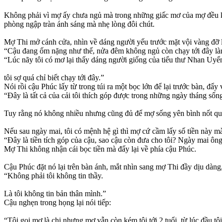
Không phải vì mợ ấy chưa ngủ mà trong những giấc mơ của mợ đều khô
phòng ngập tràn ánh sáng mà nhẹ lòng đôi chút.
Mợ Thi mở cánh cửa, nhìn về dáng người yếu trước mặt vội vàng đỡ 
“Cậu đang ốm nặng như thế, nửa đêm không ngủ còn chạy tới đây là
“Lúc nãy tôi có mơ lại thấy dáng người giống của tiểu thư Nhan Uyển
tôi sợ quá chỉ biết chạy tới đây.”
Nói rồi cậu Phúc lấy từ trong túi ra một bọc lớn để lại trước bàn, đẩy
“Đây là tất cả của cải tôi thích góp được trong những ngày tháng sốn
Tuy rằng nó không nhiều nhưng cũng đủ để mợ sống yên bình nốt quã
Nếu sau ngày mai, tôi có mệnh hệ gì thì mợ cứ cầm lấy số tiền này mà 
“Đây là tiền tích góp của cậu, sao cậu còn đưa cho tôi? Ngày mai ôn
Mợ Thi không nhận cái bọc tiền mà đẩy lại về phía cậu Phúc.
Cậu Phúc đặt nó lại trên bàn ánh, mắt nhìn sang mợ Thi đầy dịu dàng,
“Không phải tôi không tin thầy.
Là tôi không tin bản thân mình.”
Cậu nghẹn trong họng lại nói tiếp:
“Tôi gọi mợ là chị nhưng mợ vẫn còn kém tôi tới 2 tuổi, từ lúc đầu t