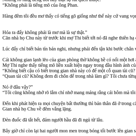
“Không phải là tiếng mõ của ông Phan.
Hàng đêm tôi đều mơ thấy có tiếng gõ giống như thế này cứ vang vọn
Hóa ra đấy không phải là mơ mà là sự thật.”
Căn nhà họ Chu này từ trước khi mợ Thi biết tới nó đã nghe thiên h
Lúc đấy chỉ biết bán tín bán nghi, nhưng phải đến tận khi bước chân
Cái không gian lạnh lẽo của gian phòng thờ không hề có nổi một hơi 
Mợ Thi nghe thấy tiếng mõ liền xuất hiện ngay trong đầu hình ảnh củ
“Không biết cậu có biết trong gian nhà này có để một cỗ quan tài cũ?
“Quan tài cũ? Không đem đi chôn để trong nhà làm gì? Tôi chưa từn
Nó ở đâu vậy?”
“Tôi cũng không nhớ rõ lắm chỉ nhớ mang máng rằng cái hôm mà tôi 
Đến khi phát hiện ra mọi chuyện bất thường thì bản thân đã ở trong că
Gian nhà họ Chu về đêm vắng lặng.
Đèn đuốc đã tắt hết, đám người hầu đã đi ngủ từ lâu.
Bây giờ chỉ còn lại hai người mon men trong bóng tối bước lên gian 