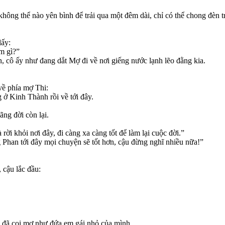
ng thể nào yên bình để trải qua một đêm dài, chỉ có thể chong đèn t
lấy:
m gì?”
, cô ấy như đang dắt Mợ đi về nơi giếng nước lạnh lẽo đằng kia.
 về phía mợ Thi:
g ở Kinh Thành rồi về tới đây.
ng đời còn lại.
rời khỏi nơi đây, đi càng xa càng tốt để làm lại cuộc đời.”
g Phan tới đây mọi chuyện sẽ tốt hơn, cậu đừng nghĩ nhiều nữa!”
 cậu lắc đầu:
ôi đã coi mợ như đứa em gái nhỏ của mình.