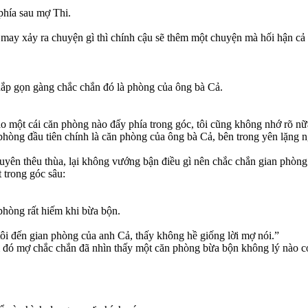
phía sau mợ Thi.
ay xảy ra chuyện gì thì chính cậu sẽ thêm một chuyện mà hối hận cả 
nắp gọn gàng chắc chắn đó là phòng của ông bà Cả.
vào một cái căn phòng nào đấy phía trong góc, tôi cũng không nhớ rõ nữ
hòng đầu tiên chính là căn phòng của ông bà Cả, bên trong yên lặng ng
 xuyên thêu thùa, lại không vướng bận điều gì nên chắc chắn gian phòng
 trong góc sâu:
 phòng rất hiếm khi bừa bộn.
i đến gian phòng của anh Cả, thấy không hề giống lời mợ nói.”
m đó mợ chắc chắn đã nhìn thấy một căn phòng bừa bộn không lý nào c