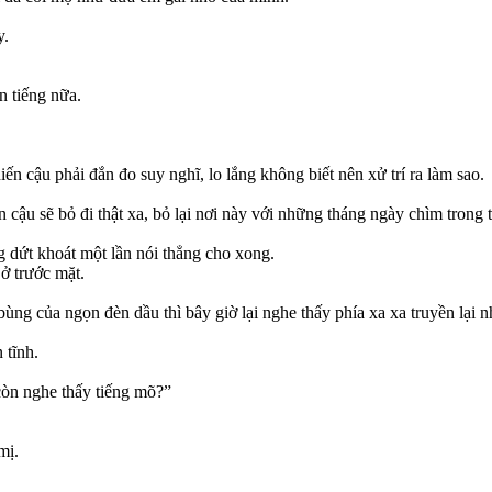
y.
n tiếng nữa.
ến cậu phải đắn đo suy nghĩ, lo lắng không biết nên xử trí ra làm sao.
cậu sẽ bỏ đi thật xa, bỏ lại nơi này với những tháng ngày chìm trong t
g dứt khoát một lần nói thẳng cho xong.
ở trước mặt.
bùng của ngọn đèn dầu thì bây giờ lại nghe thấy phía xa xa truyền lại
 tĩnh.
còn nghe thấy tiếng mõ?”
mị.