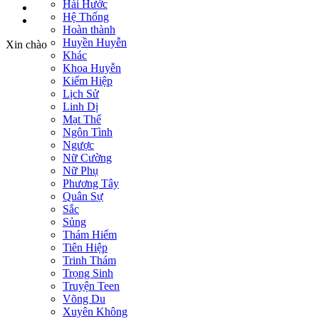
Hài Hước
Đăng nhập
Hệ Thống
Đăng ký
Hoàn thành
Huyền Huyễn
Xin chào
Khác
Khoa Huyễn
Kiếm Hiệp
Lịch Sử
Linh Dị
Mạt Thế
Ngôn Tình
Ngược
Nữ Cường
Nữ Phụ
Phương Tây
Quân Sự
Sắc
Sủng
Thám Hiểm
Tiên Hiệp
Trinh Thám
Trọng Sinh
Truyện Teen
Võng Du
Xuyên Không