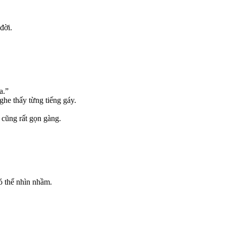
đời.
a.”
he thấy từng tiếng gáy.
 cũng rất gọn gàng.
ó thể nhìn nhầm.