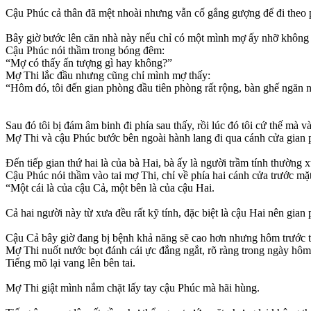
Cậu Phúc cả thân đã mệt nhoài nhưng vẫn cố gắng gượng để đi theo 
Bây giờ bước lên căn nhà này nếu chỉ có một mình mợ ấy nhỡ không m
Cậu Phúc nói thầm trong bóng đêm:
“Mợ có thấy ấn tượng gì hay không?”
Mợ Thi lắc đầu nhưng cũng chỉ mình mợ thấy:
“Hôm đó, tôi đến gian phòng đầu tiên phòng rất rộng, bàn ghế ngăn 
Sau đó tôi bị đám âm binh đi phía sau thấy, rồi lúc đó tôi cứ thế mà 
Mợ Thi và cậu Phúc bước bên ngoài hành lang đi qua cánh cửa gian p
Đến tiếp gian thứ hai là của bà Hai, bà ấy là người trầm tính thường
Cậu Phúc nói thầm vào tai mợ Thi, chỉ về phía hai cánh cửa trước mặt
“Một cái là của cậu Cả, một bên là của cậu Hai.
Cả hai người này từ xưa đều rất kỹ tính, đặc biệt là cậu Hai nên gian
Cậu Cả bây giờ đang bị bệnh khả năng sẽ cao hơn nhưng hôm trước tô
Mợ Thi nuốt nước bọt đánh cái ực đắng ngắt, rõ ràng trong ngày hô
Tiếng mõ lại vang lên bên tai.
Mợ Thi giật mình nắm chặt lấy tay cậu Phúc mà hãi hùng.