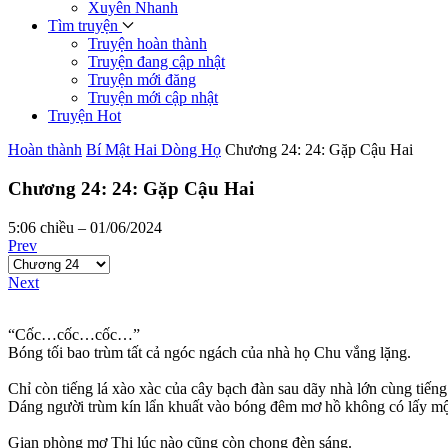
Xuyên Nhanh
Tìm truyện
Truyện hoàn thành
Truyện đang cập nhật
Truyện mới đăng
Truyện mới cập nhật
Truyện Hot
Hoàn thành
Bí Mật Hai Dòng Họ
Chương 24: 24: Gặp Cậu Hai
Chương 24: 24: Gặp Cậu Hai
5:06 chiều – 01/06/2024
Prev
Next
“Cốc…cốc…cốc…”
Bóng tối bao trùm tất cả ngóc ngách của nhà họ Chu vắng lặng.
Chỉ còn tiếng lá xào xàc của cây bạch đàn sau dãy nhà lớn cùng tiếng
Dáng người trùm kín lẩn khuất vào bóng đêm mơ hồ không có lấy một 
Gian phòng mợ Thi lúc nào cũng còn chong đèn sáng.