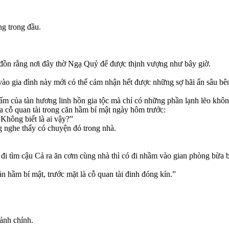
g trong đầu.
ạ đồn rằng nơi đây thờ Ngạ Quỷ để được thịnh vượng như bây giờ.
 vào gia đình này mới có thể cảm nhận hết được những sợ hãi ẩn sâu bên
ấm của tàn hương linh hồn gia tộc mà chỉ có những phần lạnh lẽo không
a cỗ quan tài trong căn hầm bí mật ngày hôm trước:
 Không biết là ai vậy?”
g nghe thấy có chuyện đó trong nhà.
đi tìm cậu Cả ra ăn cơm cùng nhà thì có đi nhầm vào gian phòng bừa 
n hầm bí mật, trước mặt là cỗ quan tài đinh đóng kín.”
sảnh chính.