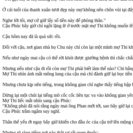
Ở cái tuổi của thanh xuân tươi đẹp này mợ không nên chôn vùi tại đâ
Nghe lời tôi, mợ cứ giữ lấy số tiền này để phòng thân.”
Cậu Phúc bây giờ chỉ ngồi lặng lẽ ở trước mặt mợ Thi không muốn lê
Cậu hôm nay đã là quá sức rồi.
Đối với cậu, nơi gian nhà họ Chu này chỉ còn lại một mình mợ Thi khi
Nếu như ngày mai cậu có thể rời khỏi được giường bệnh thì chắc chắn 
Nhưng nếu như cậu đi rồi còn mợ Thi phải biết làm thế nào? Chi bằn
Mợ Thi nhìn ánh mắt mông lung của cậu mà chỉ đành giữ lại bọc tiền 
Nhưng chưa kịp nên tiếng, trong không gian chỉ nghe thấy tiếng bập 
Dừng lại một chút lại tiếng mõ cốc cốc liên tục va vào không gian yên
Mợ Thi liếc mắt nhìn sang cậu Phúc:
“Không phải đã nói rằng ngày mai ông Phan mới tới, sao bây giờ lại 
Cậu Phúc trầm ngâm suy nghĩ.
Thân thể yếu ớt ngay bây giờ khiến cho đầu óc của cậu trở lên mộng 
Nhưng rõ ràng tiếng nơi này thật sự rất quen thuộc: