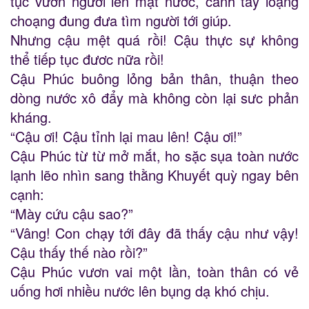
tục vươn người lên mặt nước, cánh tay loạng
choạng đung đưa tìm người tới giúp.
Nhưng cậu mệt quá rồi! Cậu thực sự không
thể tiếp tục đươc nữa rồi!
Cậu Phúc buông lỏng bản thân, thuận theo
dòng nước xô đẩy mà không còn lại sưc phản
kháng.
“Cậu ơi! Cậu tỉnh lại mau lên! Cậu ơi!”
Cậu Phúc từ từ mở mắt, ho sặc sụa toàn nước
lạnh lẽo nhìn sang thằng Khuyết quỳ ngay bên
cạnh:
“Mày cứu cậu sao?”
“Vâng! Con chạy tới đây đã thấy cậu như vậy!
Cậu thấy thế nào rồi?”
Cậu Phúc vươn vai một lần, toàn thân có vẻ
uống hơi nhiều nước lên bụng dạ khó chịu.