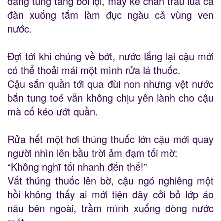
đang tung tăng bơi lội, mấy kẻ chăn trâu lùa cả
đàn xuống tắm làm đục ngàu cả vùng ven
nước.
Đợi tới khi chúng về bớt, nước lắng lại cậu mới
có thể thoải mái một mình rửa lá thuốc.
Cậu sắn quần tới qua đùi non nhưng vệt nước
bắn tung toé vẫn không chịu yên lành cho cậu
mà cố kéo ướt quần.
Rửa hết một hơi thúng thuốc lớn cậu mới quay
người nhìn lên bầu trời ảm đạm tối mờ:
“Không nghĩ tối nhanh đến thế!”
Vất thúng thuốc lên bờ, cậu ngó nghiêng một
hồi không thấy ai mới tiện đây cởi bỏ lớp áo
nâu bên ngoài, trầm mình xuống dòng nước