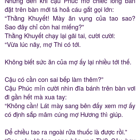
Nhưng đến khi cậu Phúc mở chiếc lồng bàn
đặt trên bàn mới tá hoả cáu gắt gọi lớn:
“Thằng Khuyết! Mày ăn vụng của tao sao?
Sao đây chỉ còn hai miếng?”
Thằng Khuyết chạy lại gãi tai, cười cười:
“Vừa lúc nãy, mợ Thi có tới.
Không biết sức ăn của mợ ấy lại nhiều tới thế.
Cậu có cần con sai bếp làm thêm?”
Cậu Phúc mỉn cười nhìn đĩa bánh trên bàn vơi
đi gần hết mà xua tay:
“Không cần! Lát mày sang bên đấy xem mợ ấy
có định sắp mâm cúng mợ Hương thì giúp.
Để chiều tao ra ngoài rửa thuốc là được rồi.”