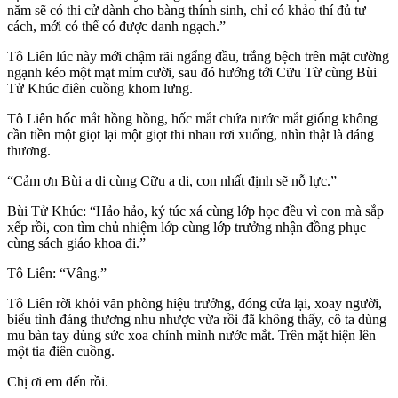
năm sẽ có thi cử dành cho bàng thính sinh, chỉ có khảo thí đủ tư
cách, mới có thể có được danh ngạch.”
Tô Liên lúc này mới chậm rãi ngẩng đầu, trắng bệch trên mặt cường
ngạnh kéo một mạt mỉm cười, sau đó hướng tới Cữu Từ cùng Bùi
Tử Khúc điên cuồng khom lưng.
Tô Liên hốc mắt hồng hồng, hốc mắt chứa nước mắt giống không
cần tiền một giọt lại một giọt thi nhau rơi xuống, nhìn thật là đáng
thương.
“Cảm ơn Bùi a di cùng Cữu a di, con nhất định sẽ nỗ lực.”
Bùi Tử Khúc: “Hảo hảo, ký túc xá cùng lớp học đều vì con mà sắp
xếp rồi, con tìm chủ nhiệm lớp cùng lớp trưởng nhận đồng phục
cùng sách giáo khoa đi.”
Tô Liên: “Vâng.”
Tô Liên rời khỏi văn phòng hiệu trưởng, đóng cửa lại, xoay người,
biểu tình đáng thương nhu nhược vừa rồi đã không thấy, cô ta dùng
mu bàn tay dùng sức xoa chính mình nước mắt. Trên mặt hiện lên
một tia điên cuồng.
Chị ơi em đến rồi.