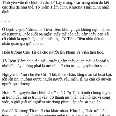
Tình yêu vốn dĩ chính là năm bè bảy mảng. Các nàng năm đó kết
cục đều đã như thế, Tô Tiêm Tiêm cùng Khương Thác cũng nhất
định…
……
Ở bệnh viện tư nhân, Tô Tiêm Tiêm không ngủ không nghỉ, chiếu
cố Khương Thác suốt ba ngày, thấy thế nào đều cảm thấy bạn gái
cô chính là người đẹp nhất thiên hạ. Tô Tiêm Tiêm nhìn đến tin
nhắn quản gia gửi cho cô.
Hiệu trưởng Cữu Từ đã cho người tên Phạm Vi Viên thôi học.
Tô Tiêm Tiêm nhìn tên hiệu trưởng cảm thấy quen mắt, đột nhiên
nhớ tới, này không phải là mẹ của nữ chủ trong nguyên thư sao.
Nguyên thư nữ chủ tên Cữu Thố, thiên chân, lãng mạn lại hoạt bát,
lớn lên phi thường được người người yêu mến, là nữ chủ có duyên
người qua đường.
Hơn nữa nguyên thư chính là nữ chủ Cữu Thố, ở một chúng luyến
ái trong đầu sát ra trùng vây, trở thành nữ nhân biết nỗ lực vì công
việc, ở giới giải trí nghiêm túc đóng phim, lập nên sự nghiệp.
Sau đó Khương Thác nữ chủ khác nhau, Khương Thác trở thành
tổng giám, quyết định tài nguyên nghệ sĩ các fan đau lòng idol của