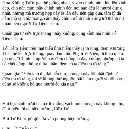
Hoa Không Tước gia thế giống nhau, ỷ vào chính mình lớn lên xinh
đẹp, cho nên cảm thấy chính mình đến nơi nào đều là người đứng
nhất, nhưng mà trường hợp này là lần đầu tiên gặp qua, tâm lý đã
hâm mộ lại chờ mong, cảm thấy chính mình mới xứng trở thành nữ
nhân bên người Tô Tiêm Tiêm.
Quản gia từ cửa trực thăng nhảy xuống, cung kính mà nhìn Tô
Tiêm Tiêm.
Tô Tiêm Tiêm trên mặt biểu tình hiếm thấy lạnh lùng, đem Khương
Thác bế lên trực thăng, quay đầu nhìn Phạm Vi Viên, đi theo quản
gia nói, “Chính là người này đem chúng ta đẩy xuống, nhưng cô ta
có chết cũng không thừa nhận, đem cô ta điều tra rõ ràng.”
Quản gia: “Yên tâm đi, đại tiểu thư, chuyện này tôi nhất định sẽ
điều tra rõ ràng, tôi sẽ không thương tổn bất luận người vô tội nào,
cũng sẽ không bỏ qua người ác giả ngu.”
……
Hai học sinh trượt chân rơi xuống vách núi chuyện này không nhỏ,
đã truyền tới tai hiệu trưởng Cữu Từ.
Bùi Tử Khúc gõ gõ cửa văn phòng hiệu trưởng.
Cữu Từ: “Vào đi.”