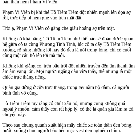
bản thân ném Phạm Vi Viên.
Phạm Vi Viên bị khí thế Tô Tiêm Tiêm đột nhiên mạnh lên dọa sợ
rồi, trực tiếp bị ném ghé vào trên mặt đất.
Trời ạ, Phạm Vi Viên cố gắng che giấu hoảng sợ trên mặt.
Không có khả năng, Tô Tiêm Tiêm như thế nào sẽ đoán được quan
hệ giữa cô ta cùng Phương Tinh Tinh, lúc cô ta đẩy Tô Tiêm Tiêm
xuống, rõ ràng những lời này đó đều là nói trong lòng, chỉ có cuối
cùng một câu hô lên tới mà thôi.
Không khí giằng co, trên bầu trời đột nhiên truyền đến âm thanh ầm
ầm ầm vang lớn. Mọi người ngẩng đầu vừa thấy, thế nhưng là một
chiếc trực thăng riêng.
Quản gia đứng ở cửa trực thăng, trong tay nắm bộ đàm, cả người
bình tĩnh vô cùng.
Tô Tiêm Tiêm tuy rằng có chút xấu hổ, nhưng cũng không quá
ngoài ý muốn, cảm thấy còn rất hợp lý, có thể là quản gia làm ra tới
chuyện này.
Theo sau chung quanh xuất hiện mấy chiếc xe toàn thân đen bóng,
bước xuống chục người bảo tiêu mặc vest đen nghiêm chỉnh.