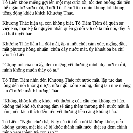
Tô Liên khóe miệng gợi lên một mạt cười tới, tóc đen buông dài tiện
thể ngăn trở sườn mặt, ở nới Tô Tiêm Tiêm nhìn không tới không
tiếng động khiêu khích Khương Thác.
Khương Thác hiện tại còn không biết, Tô Tiêm Tiêm đã quên sự
việc kia, mặc kệ là nguyên nhân quên gì đối với cô ta mà nói, đây là
cơ hội tuyệt hảo.
Khương Thác liễm hạ đôi mắt, ấp ủ một chút cảm xúc, ngẩng đầu,
mắt phượng hồng nhuận, chứa đầy nước mắt, ủy khuất ba ba chỉ
vào Tô Liên
“Giọng nói của em ấy, đem miệng vết thương mình dọa nứt ra rồi,
mình không muốn thấy cô ta.”
Tô Tiêm Tiêm nhìn đến Khương Thác rớt nước mắt, lập tức đau
lòng đến nói không được, nửa ngồi xổm xuống, dùng tau nhẹ nhàng
lau đi nước mắt Khương Thác.
“Không khóc không khóc, vết thương của cậu còn không có hảo,
không thể khổ sở, thương tâm sẽ tăng thêm thương thế, nước mắt là
hàm, nếu kích thích đến trên vết thương liền càng không hảo.”
Tô Liên: “Nghe chưa hả, tỷ tỷ của tôi đều nói là đừng khóc, nếu
không gương mặt kia sẽ bị khóc thành mặt mèo, thật sự đem chính
mình xem thành trẻ con sao?”