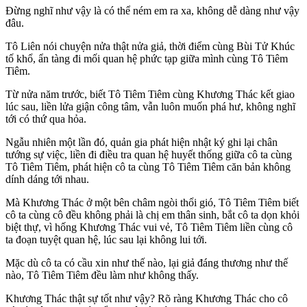
Đừng nghĩ như vậy là có thể ném em ra xa, không dễ dàng như vậy
đâu.
Tô Liên nói chuyện nửa thật nửa giả, thời điểm cùng Bùi Tử Khúc
tố khổ, ẩn tàng đi mối quan hệ phức tạp giữa mình cùng Tô Tiêm
Tiêm.
Từ nửa năm trước, biết Tô Tiêm Tiêm cùng Khương Thác kết giao
lúc sau, liền lửa giận công tâm, vẫn luôn muốn phá hư, không nghĩ
tới có thứ qua hỏa.
Ngẫu nhiên một lần đó, quản gia phát hiện nhật ký ghi lại chân
tướng sự việc, liền đi điều tra quan hệ huyết thống giữa cô ta cùng
Tô Tiêm Tiêm, phát hiện cô ta cùng Tô Tiêm Tiêm căn bản không
dính dáng tới nhau.
Mà Khương Thác ở một bên châm ngòi thổi gió, Tô Tiêm Tiêm biết
cô ta cùng cô đều không phải là chị em thân sinh, bắt cô ta dọn khỏi
biệt thự, vì hống Khương Thác vui vẻ, Tô Tiêm Tiêm liền cùng cô
ta đoạn tuyệt quan hệ, lúc sau lại không lui tới.
Mặc dù cô ta có cầu xin như thế nào, lại giả đáng thương như thế
nào, Tô Tiêm Tiêm đều làm như không thấy.
Khương Thác thật sự tốt như vậy? Rõ ràng Khương Thác cho cô