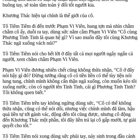
buông tay, sẽ toàn tâm toàn ý đối tốt người kia.
Khương Thác hiện tại chính là thế giới của cô.
Tô Tiêm Tiêm đi đến trước Phạm Vi Viên, hung tợn mà nhìn chằm
chằm cô ấy, duỗi ra tay, dùng sức nắm cằm Phạm Vi Viên “Cô cùng
Phương Tinh Tinh là quan hệ gì? Vì sao muốn đẩy tôi cùng Khương
Thác ngã xuống vách núi?”
Tô Tiêm Tiêm nói cho hết lời ở đây tất cả mọi người ngây ngẩn cả
người, xem chằm chằm Phạm Vi Viên.
Phạm Vi Viên đương nhiên chết cũng không thừa nhận, “Cô ở đây
nói bậy gì đó? Đừng tưởng rằng cô có tiền liền có thể tùy tiện nói
lung tung, chính mình không cẩn thận ngã xuống, còn muốn kéo tôi
xuống nước, còn có người tên Tinh Tinh, cái gì Phương Tinh Tinh?
Tôi không quen biết.”
Tô Tiêm Tiêm trên tay không ngừng dùng sức, “Cô có thể không
thừa nhận, cũng có thể nói dối, nhưng việc chính mình đã làm, hậu
quả liền tự tới gánh vác, động đến tôi cũng được, nhưng cô động
đến Khương Thác một phần, tôi đây liền trả lại cô gấp mười, tự giải
quyết cho tốt.”
Tô Tiêm Tiêm nói xong dùng sức phủi tay, nảy sinh trong đầu cảnh