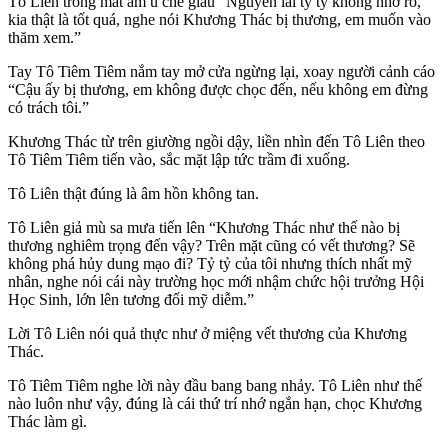
Tô Liên trong mắt âm u che giấu “Nguyên lai tỷ tỷ không nhớ rõ,
kia thật là tốt quá, nghe nói Khương Thác bị thương, em muốn vào
thăm xem.”
Tay Tô Tiêm Tiêm nắm tay mở cửa ngừng lại, xoay người cảnh cáo
“Cậu ấy bị thương, em không được chọc đến, nếu không em đừng
có trách tôi.”
Khương Thác từ trên giường ngồi dậy, liền nhìn đến Tô Liên theo
Tô Tiêm Tiêm tiến vào, sắc mặt lập tức trầm đi xuống.
Tô Liên thật đúng là âm hồn không tan.
Tô Liên giả mù sa mưa tiến lên “Khương Thác như thế nào bị
thương nghiêm trọng đến vậy? Trên mặt cũng có vết thương? Sẽ
không phá hủy dung mạo đi? Tỷ tỷ của tôi nhưng thích nhất mỹ
nhân, nghe nói cái này trường học mới nhậm chức hội trưởng Hội
Học Sinh, lớn lên tương đối mỹ diễm.”
Lời Tô Liên nói quả thực như ở miệng vết thương của Khương
Thác.
Tô Tiêm Tiêm nghe lời này đầu bang bang nhảy. Tô Liên như thế
nào luôn như vậy, đúng là cái thứ trí nhớ ngắn hạn, chọc Khương
Thác làm gì.