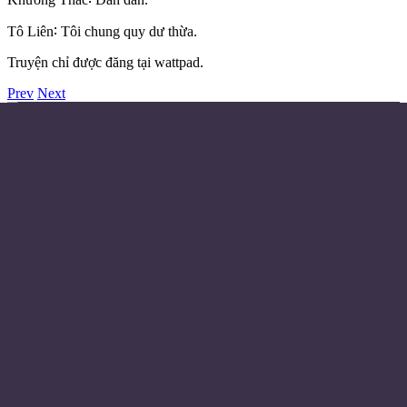
Tô Liên∶ Tôi chung quy dư thừa.
Truyện chỉ được đăng tại wattpad.
Prev
Next
Điều khoản sử dụng
Chính sách bảo mật
Liên hệ đặt quảng cáo
Email:
© Copyright 2024 - Made with ❤️
Từ khóa
Huyền Huyễn
Tiên Hiệp
Trọng Sinh
Đô Thị
Trinh Thám