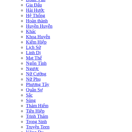
Gia Đấu
Hài Hước
Hệ Thống
Hoàn thành
Huyền Huyễn
Khác
Khoa Huyễn
Kiếm Hiệp
Lịch Sử
Linh Dị
Mạt Thế
Ngôn Tình
Ngược
Nữ Cường
Nữ Phụ
Phương Tây
Quân Sự
Sắc
Sủng
Thám Hiểm
Tiên Hiệp
Trinh Thám
Trọng Sinh
Truyện Teen