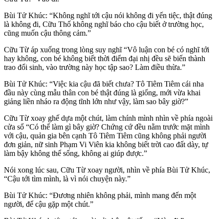
Bùi Tử Khúc: “Không nghĩ tới cậu nói không đi yến tiệc, thật đúng
là không đi, Cữu Thố không nghĩ báo cho cậu biết ở trường học,
cũng muốn cậu thông cảm.”
Cữu Từ áp xuống trong lòng suy nghĩ “Vô luận con bé có nghĩ tới
hay không, con bé không biết thời điểm đại nhị đều sẽ biến thành
trao đổi sinh, vào trường này học tập sao? Làm điều thừa.”
Bùi Tử Khúc: “Việc kia cậu đã biết chưa? Tô Tiêm Tiêm cái nha
đầu này cùng mẫu thân con bé thật đúng là giống, mới vừa khai
giảng liền nháo ra động tĩnh lớn như vậy, làm sao bây giờ?”
Cữu Từ xoay ghế dựa một chút, làm chính mình nhìn về phía ngoài
cửa sổ “Có thể làm gì bây giờ? Chứng cứ đều nằm trước mặt mình
với cậu, quản gia bên cạnh Tô Tiêm Tiêm cũng không phải người
đơn giản, nữ sinh Phạm Vi Viên kia không biết trời cao đất dày, tự
làm bậy không thể sống, không ai giúp được.”
Nói xong lúc sau, Cữu Từ xoay người, nhìn về phía Bùi Tử Khúc,
“Cậu tới tìm mình, là vì nói chuyện này.”
Bùi Tử Khúc: “Đương nhiên không phải, mình mang đến một
người, để cậu gặp một chút.”