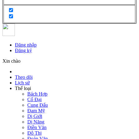
Đăng nhập
Đăng ký
Xin chào
Theo dõi
Lịch sử
Thể loại
Bách Hợp
Cổ Đại
Cung Đấu
Đam Mỹ
Dị Giới
Dị Năng
Điền Văn
Đô Thị
Đoản Văn