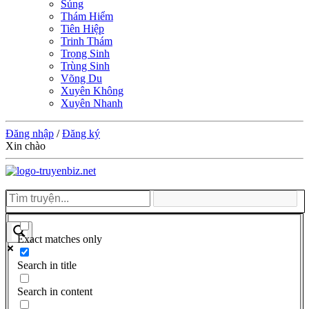
Sủng
Thám Hiểm
Tiên Hiệp
Trinh Thám
Trọng Sinh
Trùng Sinh
Võng Du
Xuyên Không
Xuyên Nhanh
Đăng nhập
/
Đăng ký
Xin chào
Exact matches only
Search in title
Search in content