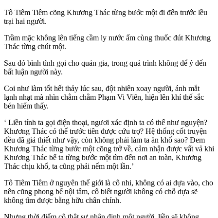
Tô Tiêm Tiêm cõng Khương Thác từng bước một đi đến trước lều
trại hai người.
Trầm mặc không lên tiếng cầm ly nước ấm cùng thuốc đút Khương
Thác từng chút một.
Sau đó bình tĩnh gọi cho quản gia, trong quá trình không để ý đến
bất luận người này.
Coi như làm tốt hết thảy lúc sau, đột nhiên xoay người, ánh mắt
lạnh nhạt mà nhìn chằm chằm Phạm Vi Viên, hiện lên khí thế sắc
bén hiếm thấy.
‘ Liền tính ta gọi điện thoại, ngươi xác định ta có thể như nguyện?
Khương Thác có thể trước tiên được cứu trợ? Hệ thống cốt truyện
đều đã giả thiết như vậy, còn không phải làm ta ăn khổ sao? Đem
Khương Thác từng bước một cõng trở về, cảm nhận được vất vả khi
Khương Thác bế ta từng bước một tìm đến nơi an toàn, Khương
Thác chịu khổ, ta cũng phải nếm một lần.’
Tô Tiêm Tiêm ở nguyên thế giới là cô nhi, không có ai dựa vào, cho
nên cũng phong bế nội tâm, cô biết người không có chỗ dựa sẽ
không tìm được bằng hữu chân chính.
Nhưng thời điểm cô thật sự nhận định một người, liền sẽ không