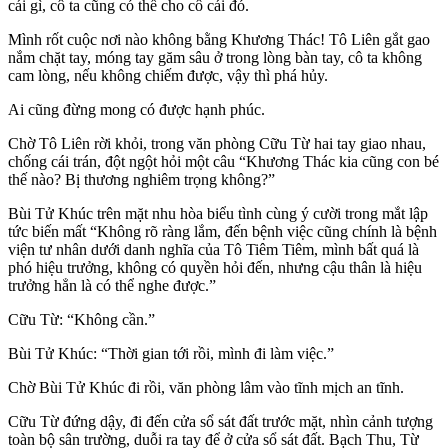
cái gì, cô ta cũng có thể cho cô cái đó.
Mình rốt cuộc nơi nào không bằng Khương Thác! Tô Liên gắt gao
nắm chặt tay, móng tay găm sâu ở trong lòng bàn tay, cô ta không
cam lòng, nếu không chiếm được, vậy thì phá hủy.
Ai cũng đừng mong có được hạnh phúc.
Chờ Tô Liên rời khỏi, trong văn phòng Cữu Từ hai tay giao nhau,
chống cái trán, đột ngột hỏi một câu “Khương Thác kia cũng con bé
thế nào? Bị thương nghiêm trọng không?”
Bùi Tử Khúc trên mặt nhu hòa biểu tình cùng ý cười trong mắt lập
tức biến mất “Không rõ ràng lắm, đến bệnh việc cũng chính là bệnh
viện tư nhân dưới danh nghĩa của Tô Tiêm Tiêm, mình bất quá là
phó hiệu trưởng, không có quyền hỏi đến, nhưng cậu thân là hiệu
trưởng hẳn là có thể nghe được.”
Cữu Từ: “Không cần.”
Bùi Tử Khúc: “Thời gian tới rồi, mình đi làm việc.”
Chờ Bùi Tử Khúc đi rồi, văn phòng lâm vào tĩnh mịch an tĩnh.
Cữu Từ đứng dậy, đi đến cửa sổ sát đất trước mặt, nhìn cảnh tượng
toàn bộ sân trường, duỗi ra tay để ở cửa sổ sát đất. Bạch Thu, Từ