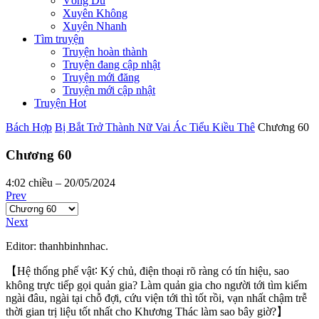
Võng Du
Xuyên Không
Xuyên Nhanh
Tìm truyện
Truyện hoàn thành
Truyện đang cập nhật
Truyện mới đăng
Truyện mới cập nhật
Truyện Hot
Bách Hợp
Bị Bắt Trở Thành Nữ Vai Ác Tiểu Kiều Thê
Chương 60
Chương 60
4:02 chiều – 20/05/2024
Prev
Next
Editor: thanhbinhnhac.
【Hệ thống phế vật∶ Ký chủ, điện thoại rõ ràng có tín hiệu, sao
không trực tiếp gọi quản gia? Làm quản gia cho người tới tìm kiếm
ngài đâu, ngài tại chỗ đợi, cứu viện tới thì tốt rồi, vạn nhất chậm trễ
thời gian trị liệu tốt nhất cho Khương Thác làm sao bây giờ?】