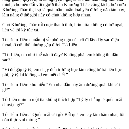
mình, cho nên đối với người thân Khương Thác công kích, hơn nữa
Khương Thác thật sự là quá mâu thuẫn loại yêu đương não tàn này,
làm nàng ở thế giới này có chút không hợp nhau.
Chờ Khương Thác rốt cuộc thanh tỉnh, hơn nữa không có trở ngại,
liền về tới ký túc xá.
Tô Tiêm Tiêm chuẩn bị về phòng ngủ của cô đi lấy dây sạc điện
thoại, ở cửa thế nhưng gặp được Tô Liên.
“Tô Liên, em như thế nào ở đây? Không phải em không thi đậu
sao?”
“Vì để gặp tỷ tỷ, em chạy đến trường học làm công tự trả tiền học
phí, tỷ tỷ lại không sợ em mệt chết.”
Tô Tiêm Tiêm khó hiểu “Em nha đầu này âm dương quái khí cái
gì?”
Tô Liên nhìn ra một tia không thích hợp “Tỷ tỷ chẳng lẽ quên mất
chuyện gì?”
Tô Tiêm Tiêm: “Quên mất cái gì? Bất quá em tay làm hàm nhai, tôi
còn thực vui mừng.”