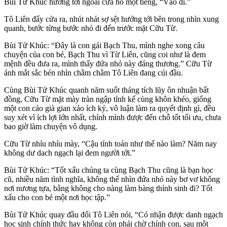
Bùi Tử Khúc hướng tới ngoài cửa hô một tiếng, “Vào đi.”
Tô Liên đẩy cửa ra, nhút nhát sợ sệt hướng tới bên trong nhìn xung
quanh, bước từng bước nhỏ đi đến trước mặt Cữu Từ.
Bùi Tử Khúc: “Đây là con gái Bạch Thu, mình nghe xong câu
chuyện của con bé, Bạch Thu vì Từ Liên, cũng coi như là đem
mệnh đều đưa ra, mình thấy đứa nhỏ này đáng thương.” Cữu Từ
ánh mắt sắc bén nhìn chằm chằm Tô Liên đang cúi đầu.
Cùng Bùi Tử Khúc quanh năm suốt tháng tích lũy ôn nhuận bất
đồng, Cữu Từ mặt mày tràn ngập tính kế cùng khôn khéo, giống
một con cáo già gian xảo ích kỷ, vô luận làm ra quyết định gì, đều
suy xét vì ích lợi lớn nhất, chính mình được đến chỗ tốt tối ưu, chưa
bao giờ làm chuyện vô dụng.
Cữu Từ nhíu nhíu mày, “Cậu tính toán như thế nào làm? Năm nay
không dư dach ngạch lại đem người tới.”
Bùi Tử Khúc: “Tốt xấu chúng ta cùng Bạch Thu cũng là bạn học
cũ, nhiều năm tình nghĩa, không thể nhìn đứa nhỏ này bơ vơ không
nơi nương tựa, bằng không cho nàng làm bàng thính sinh đi? Tốt
xấu cho con bé một nơi học tập.”
Bùi Tử Khúc quay đầu đối Tô Liên nói, “Có nhận được danh ngạch
học sinh chính thức hay không còn phải chờ chính con, sau một