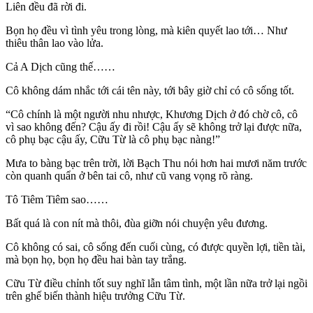
Liên đều đã rời đi.
Bọn họ đều vì tình yêu trong lòng, mà kiên quyết lao tới… Như
thiêu thân lao vào lửa.
Cả A Dịch cũng thế……
Cô không dám nhắc tới cái tên này, tới bây giờ chỉ có cô sống tốt.
“Cô chính là một người nhu nhược, Khương Dịch ở đó chờ cô, cô
vì sao không đến? Cậu ấy đi rồi! Cậu ấy sẽ không trở lại được nữa,
cô phụ bạc cậu ấy, Cữu Từ là cô phụ bạc nàng!”
Mưa to bàng bạc trên trời, lời Bạch Thu nói hơn hai mươi năm trước
còn quanh quẩn ở bên tai cô, như cũ vang vọng rõ ràng.
Tô Tiêm Tiêm sao……
Bất quá là con nít mà thôi, đùa giỡn nói chuyện yêu đương.
Cô không có sai, cô sống đến cuối cùng, có được quyền lợi, tiền tài,
mà bọn họ, bọn họ đều hai bàn tay trắng.
Cữu Từ điều chỉnh tốt suy nghĩ lẫn tâm tình, một lần nữa trở lại ngồi
trên ghế biến thành hiệu trưởng Cữu Từ.