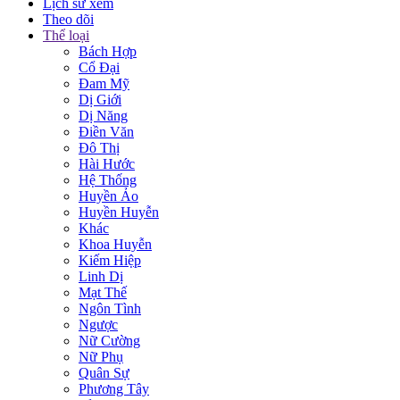
Lịch sử xem
Theo dõi
Thể loại
Bách Hợp
Cổ Đại
Đam Mỹ
Dị Giới
Dị Năng
Điền Văn
Đô Thị
Hài Hước
Hệ Thống
Huyền Ảo
Huyền Huyễn
Khác
Khoa Huyễn
Kiếm Hiệp
Linh Dị
Mạt Thế
Ngôn Tình
Ngược
Nữ Cường
Nữ Phụ
Quân Sự
Phương Tây