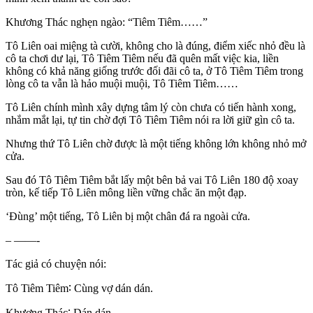
Khương Thác nghẹn ngào: “Tiêm Tiêm……”
Tô Liên oai miệng tà cười, không cho là đúng, điểm xiếc nhỏ đều là
cô ta chơi dư lại, Tô Tiêm Tiêm nếu đã quên mất việc kia, liền
không có khả năng giống trước đối đãi cô ta, ở Tô Tiêm Tiêm trong
lòng cô ta vẫn là hảo muội muội, Tô Tiêm Tiêm……
Tô Liên chính mình xây dựng tâm lý còn chưa có tiến hành xong,
nhắm mắt lại, tự tin chờ đợi Tô Tiêm Tiêm nói ra lời giữ gìn cô ta.
Nhưng thứ Tô Liên chờ được là một tiếng không lớn không nhỏ mở
cửa.
Sau đó Tô Tiêm Tiêm bắt lấy một bên bả vai Tô Liên 180 độ xoay
tròn, kế tiếp Tô Liên mông liền vững chắc ăn một đạp.
‘Đùng’ một tiếng, Tô Liên bị một chân đá ra ngoài cửa.
– ——-
Tác giả có chuyện nói:
Tô Tiêm Tiêm∶ Cùng vợ dán dán.
Khương Thác∶ Dán dán.