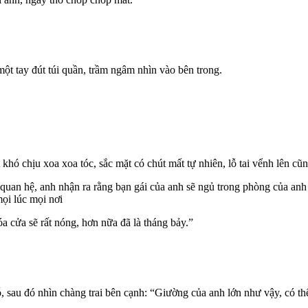
 tay đút túi quần, trầm ngâm nhìn vào bên trong.
khó chịu xoa xoa tóc, sắc mặt có chút mất tự nhiên, lỗ tai vểnh lên cũ
quan hệ, anh nhận ra rằng bạn gái của anh sẽ ngủ trong phòng của an
ọi lúc mọi nơi
cửa sẽ rất nóng, hơn nữa đã là tháng bảy.”
, sau đó nhìn chàng trai bên cạnh: “Giường của anh lớn như vậy, có t