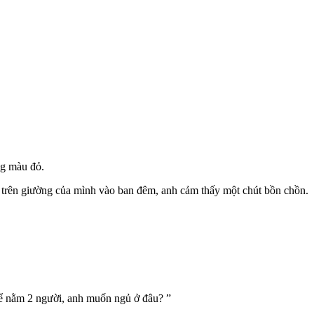
ng màu đỏ.
h trên giường của mình vào ban đêm, anh cảm thấy một chút bồn chồn.
hể nằm 2 người, anh muốn ngủ ở đâu? ”