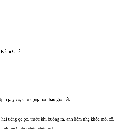
 Kiềm Chế
định gáy cô, chủ động hơn bao giờ hết.
ai tiếng ọc ọc, trước khi buông ra, anh liếm nhẹ khóe môi cô.
 anh, ngây thơ chớp chớp mắt.