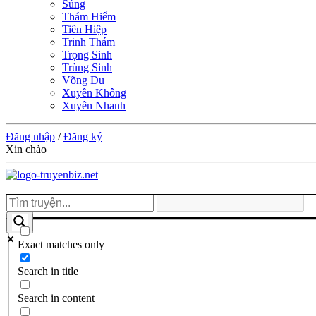
Sủng
Thám Hiểm
Tiên Hiệp
Trinh Thám
Trọng Sinh
Trùng Sinh
Võng Du
Xuyên Không
Xuyên Nhanh
Đăng nhập
/
Đăng ký
Xin chào
Exact matches only
Search in title
Search in content