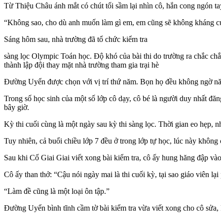
Từ Thiệu Châu ánh mắt có chút tối sầm lại nhìn cô, hắn cong ngón t
“Không sao, cho dù anh muốn làm gì em, em cũng sẽ không kháng cự
Sáng hôm sau, nhà trường đã tổ chức kiểm tra
sàng lọc Olympic Toán học. Độ khó của bài thi do trường ra chắc chắ
thành lập đội thay mặt nhà trường tham gia trại hè
Đường Uyển được chọn với vị trí thứ năm. Bọn họ đều không ngờ năn
Trong số học sinh của một số lớp cô dạy, cô bé là người duy nhất đ
bây giờ.
Kỳ thi cuối cùng là một ngày sau kỳ thi sàng lọc. Thời gian eo hẹp, n
Tuy nhiên, cả buổi chiều lớp 7 đều ở trong lớp tự học, lúc này không 
Sau khi Cố Giai Giai viết xong bài kiểm tra, cô ấy hung hăng đập vào
Cô ấy than thở: “Cậu nói ngày mai là thi cuối kỳ, tại sao giáo viên lạ
“Làm đề cũng là một loại ôn tập.”
Đường Uyển bình tĩnh cầm tờ bài kiểm tra vừa viết xong cho cô sửa, k