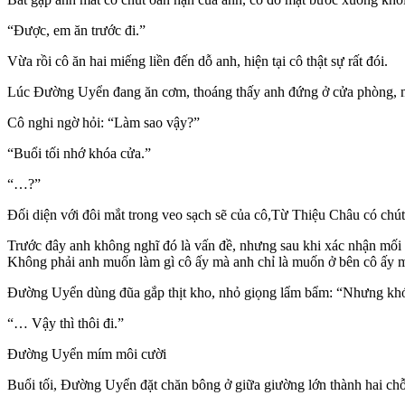
“Được, em ăn trước đi.”
Vừa rồi cô ăn hai miếng liền đến dỗ anh, hiện tại cô thật sự rất đói.
Lúc Đường Uyển đang ăn cơm, thoáng thấy anh đứng ở cửa phòng, một
Cô nghi ngờ hỏi: “Làm sao vậy?”
“Buổi tối nhớ khóa cửa.”
“…?”
Đối diện với đôi mắt trong veo sạch sẽ của cô,Từ Thiệu Châu có chút 
Trước đây anh không nghĩ đó là vấn đề, nhưng sau khi xác nhận mối 
Không phải anh muốn làm gì cô ấy mà anh chỉ là muốn ở bên cô ấy m
Đường Uyển dùng đũa gắp thịt kho, nhỏ giọng lẩm bẩm: “Nhưng khóa 
“… Vậy thì thôi đi.”
Đường Uyển mím môi cười
Buổi tối, Đường Uyển đặt chăn bông ở giữa giường lớn thành hai chỗ