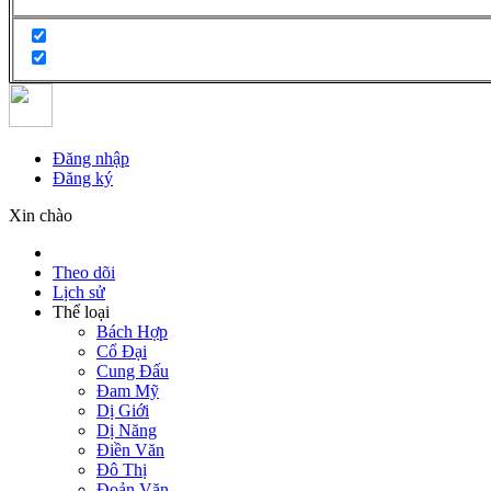
Đăng nhập
Đăng ký
Xin chào
Theo dõi
Lịch sử
Thể loại
Bách Hợp
Cổ Đại
Cung Đấu
Đam Mỹ
Dị Giới
Dị Năng
Điền Văn
Đô Thị
Đoản Văn