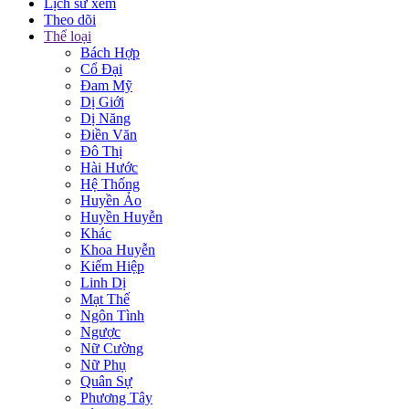
Lịch sử xem
Theo dõi
Thể loại
Bách Hợp
Cổ Đại
Đam Mỹ
Dị Giới
Dị Năng
Điền Văn
Đô Thị
Hài Hước
Hệ Thống
Huyền Ảo
Huyền Huyễn
Khác
Khoa Huyễn
Kiếm Hiệp
Linh Dị
Mạt Thế
Ngôn Tình
Ngược
Nữ Cường
Nữ Phụ
Quân Sự
Phương Tây