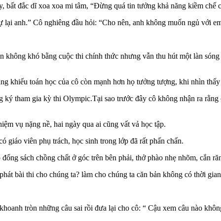
ay, bất đắc dĩ xoa xoa mi tâm, “Đừng quá tin tưởng khả năng kiềm ch
 lại anh.” Cô nghiêng đầu hỏi: “Cho nên, anh không muốn ngủ với em
n không khó bằng cuộc thi chính thức nhưng vẫn thu hút một làn sóng n
g khiếu toán học của cô còn mạnh hơn họ tưởng tượng, khi nhìn thấy
ăng ký tham gia kỳ thi Olympic.Tại sao trước đây cô không nhận ra rằn
hiệm vụ nặng nề, hai ngày qua ai cũng vất vả học tập.
có giáo viên phụ trách, học sinh trong lớp đã rất phấn chấn.
 đống sách chồng chất ở góc trên bên phải, thở phào nhẹ nhõm, cắn răng
i phát bài thi cho chúng ta? làm cho chúng ta căn bản không có thời gian
hoanh tròn những câu sai rồi đưa lại cho cô: “ Cậu xem câu nào không 