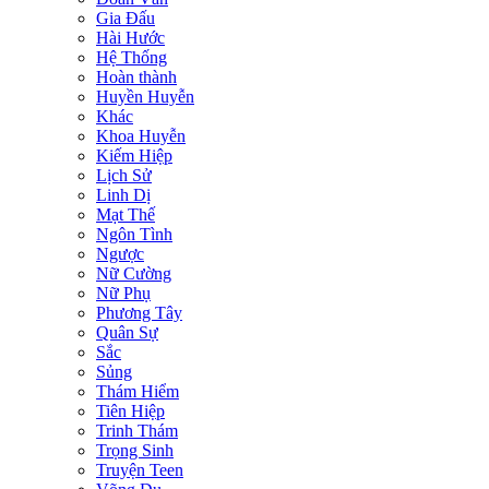
Gia Đấu
Hài Hước
Hệ Thống
Hoàn thành
Huyền Huyễn
Khác
Khoa Huyễn
Kiếm Hiệp
Lịch Sử
Linh Dị
Mạt Thế
Ngôn Tình
Ngược
Nữ Cường
Nữ Phụ
Phương Tây
Quân Sự
Sắc
Sủng
Thám Hiểm
Tiên Hiệp
Trinh Thám
Trọng Sinh
Truyện Teen