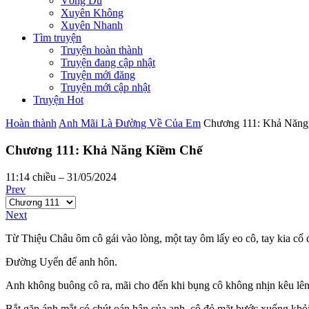
Võng Du
Xuyên Không
Xuyên Nhanh
Tìm truyện
Truyện hoàn thành
Truyện đang cập nhật
Truyện mới đăng
Truyện mới cập nhật
Truyện Hot
Hoàn thành
Anh Mãi Là Đường Về Của Em
Chương 111: Khả Năng
Chương 111: Khả Năng Kiềm Chế
11:14 chiều – 31/05/2024
Prev
Next
Từ Thiệu Châu ôm cô gái vào lòng, một tay ôm lấy eo cô, tay kia cố 
Đường Uyển để anh hôn.
Anh không buông cô ra, mãi cho đến khi bụng cô không nhịn kêu lên h
Bắt gặp ánh mắt có chút oán hận của anh, cô đỏ mặt bước xuống khỏi