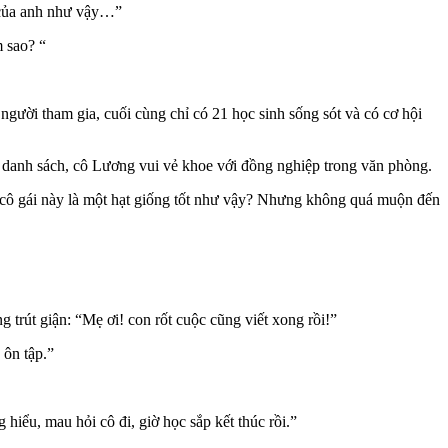
ế của anh như vậy…”
 sao? “
gười tham gia, cuối cùng chỉ có 21 học sinh sống sót và có cơ hội
 danh sách, cô Lương vui vẻ khoe với đồng nghiệp trong văn phòng.
g cô gái này là một hạt giống tốt như vậy? Nhưng không quá muộn đến
 trút giận: “Mẹ ơi! con rốt cuộc cũng viết xong rồi!”
 ôn tập.”
hiểu, mau hỏi cô đi, giờ học sắp kết thúc rồi.”