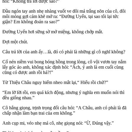
hỏi: “Không trả lời được sao?”
Đầu ngón tay anh nhẹ nhàng vuốt ve đôi má trắng nõn của cô, đôi
môi mỏng gợi cảm khẽ mở ra: “Đường Uyển, tại sao tôi lại tức
giận? Em không đoán ra sao?”
Đường Uyển hơi sững sờ mở miệng, không chớp mắt.
Đợi một chút.
Câu trả lời của anh ấy…là, đó có phải là những gì cô nghĩ không?
Cố nén niềm vui bong bóng hồng trong lòng, cô vội vươn tay nắm
lấy góc áo anh, không xác định hỏi: “Ách, ý anh là em cuối cùng
cũng có được anh rồi hả?!”
Từ Thiệu Châu nguy hiểm nheo mắt lại,“ Hiểu rồi chứ?”
“Em lỡ lời rồi, em quá kích động, nhưng ý nghĩa em muốn nói thì
đều giống nhau.”
Cô hắng giọng, trịnh trọng đổi câu hỏi: “A Châu, anh có phải là đã
chấp nhận làm bạn trai của em không.”
Anh cụp mi, véo nhẹ má cô, nhẹ giọng nói: “Ừ, Đúng vậy.”