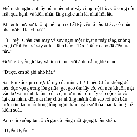
Hiếm khi nghe anh ấy nói nhiều như vậy cùng một lúc. Cô cong đôi
mắt quả hạnh và kiên nhẫn lắng nghe anh lải nhải hồi lâu.
Khi anh thực sự không thể nghĩ ra bất kỳ yếu tố nào khác, cô nhàn
nhạt nói: “Hết chưa?”
Từ Thiệu Châu cau mày và suy nghĩ một lúc,anh thấy rằng không
có gì để thêm, vì vậy anh ta lẩm bẩm, “Đó là tất cả cho đã đến lúc
này.”
Đường Uyển giơ tay và ôm cổ anh với ánh mắt nghiêm túc.
“Được, em sẽ ghi nhớ hết.”
Sau khi xác định được tâm ý của mình, Từ Thiệu Châu không đè
nén dục vọng trong lòng nữa, gắt gao ôm lấy cô, vùi nửa khuôn mặt
vào bờ vai mảnh khảnh của cô, như muốn ôm lấy cả cuộc đời còn
lại của mình, đôi mắt như chứa những mảnh ánh sao rơi trên bầu
trời, cơn đau nhói trong lồng ngực tràn ngập sự thỏa mãn không thể
kiểm soát.
Anh cúi xuống tai cô và gọi cô bằng một giọng khàn khàn.
“Uyển Uyển…”