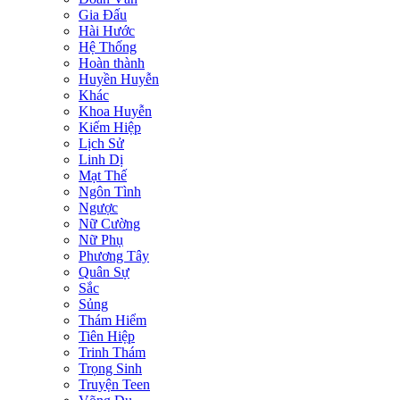
Gia Đấu
Hài Hước
Hệ Thống
Hoàn thành
Huyền Huyễn
Khác
Khoa Huyễn
Kiếm Hiệp
Lịch Sử
Linh Dị
Mạt Thế
Ngôn Tình
Ngược
Nữ Cường
Nữ Phụ
Phương Tây
Quân Sự
Sắc
Sủng
Thám Hiểm
Tiên Hiệp
Trinh Thám
Trọng Sinh
Truyện Teen