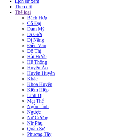
Lịch sử xem
Theo dõi
Thể loại
Bách Hợp
Cổ Đại
Đam Mỹ
Dị Giới
Dị Năng
Điền Văn
Đô Thị
Hài Hước
Hệ Thống
Huyền Ảo
Huyền Huyễn
Khác
Khoa Huyễn
Kiếm Hiệp
Linh Dị
Mạt Thế
Ngôn Tình
Ngược
Nữ Cường
Nữ Phụ
Quân Sự
Phương Tây