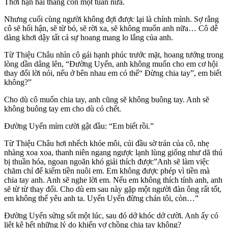
Thời hạn hai tháng còn một tuần nữa.
Nhưng cuối cùng người không đợi được lại là chính mình. Sợ rằng
cô sẽ hối hận, sẽ từ bỏ, sẽ rời xa, sẽ không muốn anh nữa… Cô dễ
dàng khơi dậy tất cả sự hoang mang lo lắng của anh.
Từ Thiệu Châu nhìn cô gái hạnh phúc trước mặt, hoang tưởng trong
lòng dần dâng lên, “Đường Uyển, anh không muốn cho em cơ hội
thay đổi lời nói, nếu ở bên nhau em có thể“ Đừng chia tay”, em biết
không?”
Cho dù cô muốn chia tay, anh cũng sẽ không buông tay. Anh sẽ
không buông tay em cho dù có chết.
Đường Uyển mỉm cười gật đầu: “Em biết rồi.”
Từ Thiệu Châu hơi nhếch khóe môi, cúi đầu sờ trán của cô, nhẹ
nhàng xoa xoa, thanh niên ngang ngược lạnh lùng giống như dã thú
bị thuần hóa, ngoan ngoãn khó giải thích được”Anh sẽ làm việc
chăm chỉ để kiếm tiền nuôi em. Em không được phép vì tiền mà
chia tay anh. Anh sẽ nghe lời em. Nếu em không thích tính anh, anh
sẽ từ từ thay đổi. Cho dù em sau này gặp một người đàn ông rất tốt,
em không thể yêu anh ta. Uyển Uyển đừng chán tôi, còn…”
Đường Uyển sửng sốt một lúc, sau đó dở khóc dở cười. Anh ấy có
liệt kê hết những lý do khiến vợ chồng chia tay không?