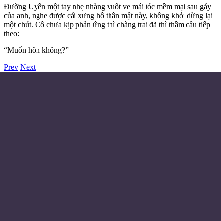
Đường Uyển một tay nhẹ nhàng vuốt ve mái tóc mềm mại sau gáy
của anh, nghe được cái xưng hô thân mật này, không khỏi dừng lại
một chút. Cô chưa kịp phản ứng thì chàng trai đã thì thầm câu tiếp
theo:
“Muốn hôn không?”
Prev
Next
Điều khoản sử dụng
Chính sách bảo mật
Liên hệ đặt quảng cáo
Email:
© Copyright 2024 - Made with ❤️
Từ khóa
Huyền Huyễn
Tiên Hiệp
Trọng Sinh