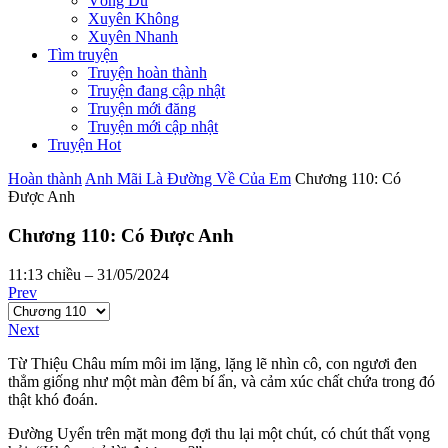
Võng Du
Xuyên Không
Xuyên Nhanh
Tìm truyện
Truyện hoàn thành
Truyện đang cập nhật
Truyện mới đăng
Truyện mới cập nhật
Truyện Hot
Hoàn thành
Anh Mãi Là Đường Về Của Em
Chương 110: Có
Được Anh
Chương 110: Có Được Anh
11:13 chiều – 31/05/2024
Prev
Next
Từ Thiệu Châu mím môi im lặng, lặng lẽ nhìn cô, con ngươi đen
thẳm giống như một màn đêm bí ẩn, và cảm xúc chất chứa trong đó
thật khó đoán.
Đường Uyển trên mặt mong đợi thu lại một chút, có chút thất vọng