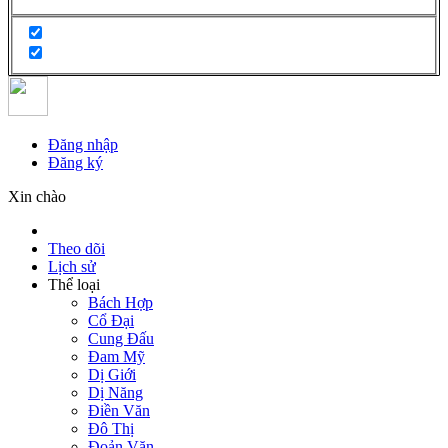
Đăng nhập
Đăng ký
Xin chào
Theo dõi
Lịch sử
Thể loại
Bách Hợp
Cổ Đại
Cung Đấu
Đam Mỹ
Dị Giới
Dị Năng
Điền Văn
Đô Thị
Đoản Văn