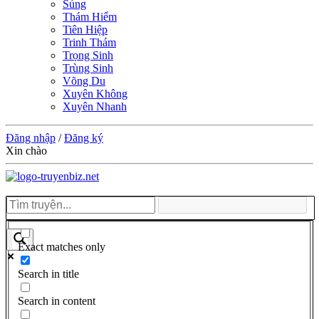
Sủng
Thám Hiểm
Tiên Hiệp
Trinh Thám
Trọng Sinh
Trùng Sinh
Võng Du
Xuyên Không
Xuyên Nhanh
Đăng nhập
/
Đăng ký
Xin chào
Exact matches only
Search in title
Search in content